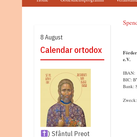
Spen
8 August
Calendar ortodox
Förder
e.V.
IBAN: 
BIC: 
Bank: 
Zweck:
) Sfântul Preot