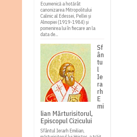
Ecumenică a hotărât
canonizarea Mitropolitului
Calinic al Edessei, Pellei și
Almopiei (1919-1984) și
pomenirea lui în fiecare an la
data de...
Sf
ân
tu
l
Ie
ra
rh
E
mi
lian Mărturisitorul,
Episcopul Cizicului
Sfântul Ierarh Emilian,
mărturisitorul lui Hristos, a trăit