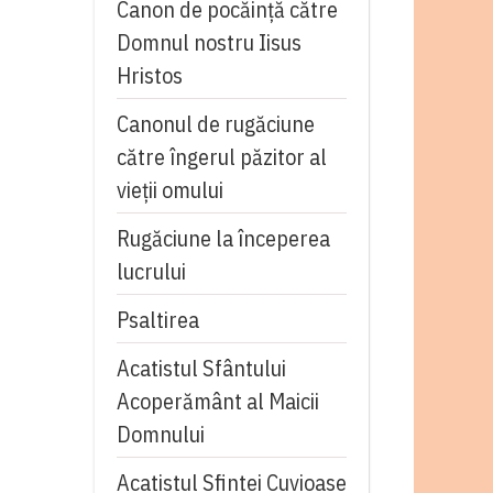
Canon de pocăință către
Domnul nostru Iisus
Hristos
Canonul de rugăciune
către îngerul păzitor al
vieții omului
Rugăciune la începerea
lucrului
Psaltirea
Acatistul Sfântului
Acoperământ al Maicii
Domnului
Acatistul Sfintei Cuvioase