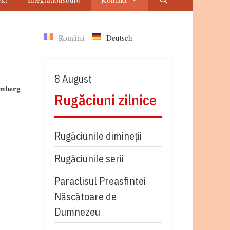
Română
Deutsch
8 August
amberg
Rugăciuni zilnice
Rugăciunile dimineții
Rugăciunile serii
Paraclisul Preasfintei
Născătoare de
Dumnezeu