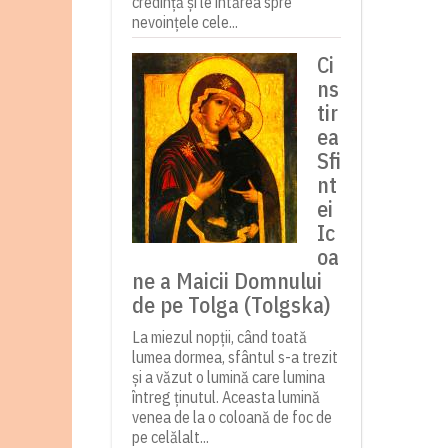
credință și le întărea spre
nevoințele cele...
Ci
ns
tir
ea
Sfi
nt
ei
Ic
oa
ne a Maicii Domnului
de pe Tolga (Tolgska)
La miezul nopții, când toată
lumea dormea, sfântul s-a trezit
și a văzut o lumină care lumina
întreg ținutul. Aceasta lumină
venea de la o coloană de foc de
pe celălalt...