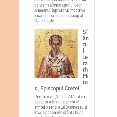
pe vremea împărăției lui Leon
Armeanul, luptătorul împotriva
icoanelor, și fiind el episcop al
Cizicului, de...
Sf
ân
tu
l
Ie
ra
rh
Mi
ro
n, Episcopul Cretei
Pentru o viață îmbunătățită ca
aceasta a fost pus preot al
sfintei biserici a lui Dumnezeu și
învăța popoarele sfânta bună