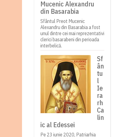
Mucenic Alexandru
din Basarabia
Sfântul Preot Mucenic
Alexandru din Basarabia a fost
unul dintre cei mai reprezentativi
clerici basarabeni din perioada
interbelică.
Sf
ân
tu
l
Ie
ra
rh
Ca
lin
ic al Edessei
Pe 23 iunie 2020, Patriarhia