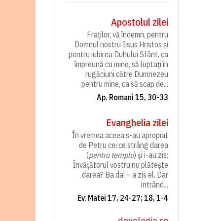
Apostolul zilei
Fraților, vă îndemn, pentru
Domnul nostru Iisus Hristos și
pentru iubirea Duhului Sfânt, ca
împreună cu mine, să luptați în
rugăciuni către Dumnezeu
pentru mine, ca să scap de...
Ap. Romani 15, 30-33
Evanghelia zilei
În vremea aceea s-au apropiat
de Petru cei ce strâng darea
(
pentru templu
) și i-au zis:
Învățătorul vostru nu plătește
darea? Ba da! – a zis el. Dar
intrând...
Ev. Matei 17, 24-27; 18, 1-4
doxologia.ro