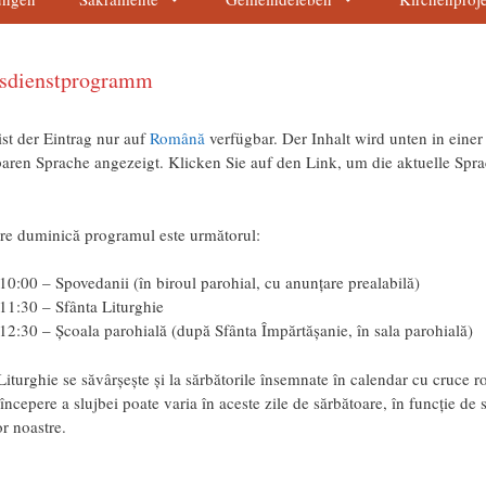
esdienstprogramm
ist der Eintrag nur auf
Română
verfügbar. Der Inhalt wird unten in einer
aren Sprache angezeigt. Klicken Sie auf den Link, um die aktuelle Spr
.
are duminică programul este următorul:
10:00 – Spovedanii (în biroul parohial, cu anunțare prealabilă)
11:30 – Sfânta Liturghie
12:30 – Școala parohială (după Sfânta Împărtășanie, în sala parohială)
Liturghie se săvârșește și la sărbătorile însemnate în calendar cu cruce ro
începere a slujbei poate varia în aceste zile de sărbătoare, în funcție de 
r noastre.