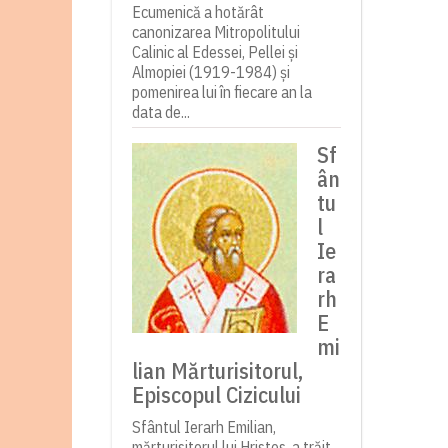
Ecumenică a hotărât
canonizarea Mitropolitului
Calinic al Edessei, Pellei și
Almopiei (1919-1984) și
pomenirea lui în fiecare an la
data de...
Sf
ân
tu
l
Ie
ra
rh
E
mi
lian Mărturisitorul,
Episcopul Cizicului
Sfântul Ierarh Emilian,
mărturisitorul lui Hristos, a trăit