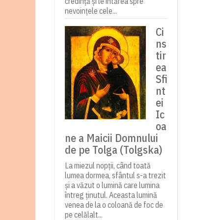
credință și le întărea spre
nevoințele cele...
Ci
ns
tir
ea
Sfi
nt
ei
Ic
oa
ne a Maicii Domnului
de pe Tolga (Tolgska)
La miezul nopții, când toată
lumea dormea, sfântul s-a trezit
și a văzut o lumină care lumina
întreg ținutul. Aceasta lumină
venea de la o coloană de foc de
pe celălalt...