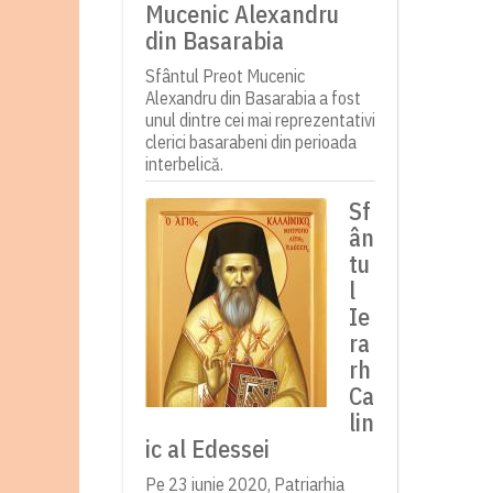
Mucenic Alexandru
din Basarabia
Sfântul Preot Mucenic
Alexandru din Basarabia a fost
unul dintre cei mai reprezentativi
clerici basarabeni din perioada
interbelică.
Sf
ân
tu
l
Ie
ra
rh
Ca
lin
ic al Edessei
Pe 23 iunie 2020, Patriarhia