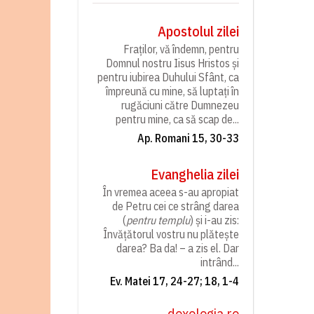
Apostolul zilei
Fraților, vă îndemn, pentru
Domnul nostru Iisus Hristos și
pentru iubirea Duhului Sfânt, ca
împreună cu mine, să luptați în
rugăciuni către Dumnezeu
pentru mine, ca să scap de...
Ap. Romani 15, 30-33
Evanghelia zilei
În vremea aceea s-au apropiat
de Petru cei ce strâng darea
(
pentru templu
) și i-au zis:
Învățătorul vostru nu plătește
darea? Ba da! – a zis el. Dar
intrând...
Ev. Matei 17, 24-27; 18, 1-4
doxologia.ro