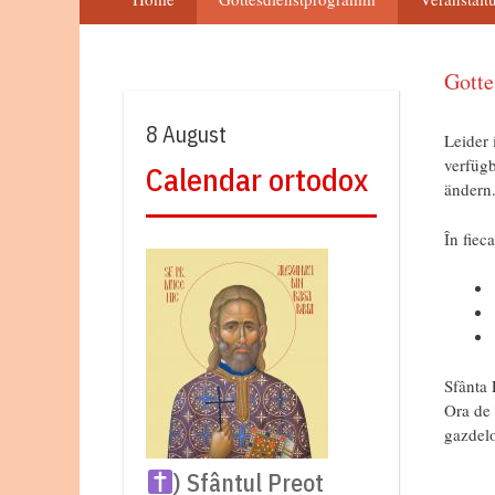
Gott
8 August
Leider 
verfügb
Calendar ortodox
ändern
În fiec
Sfânta 
Ora de 
gazdelo
) Sfântul Preot