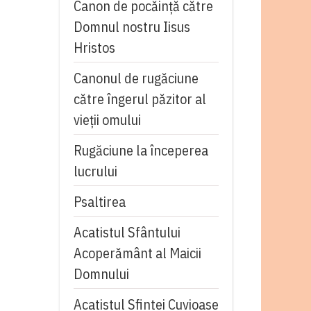
Canon de pocăință către
Domnul nostru Iisus
Hristos
Canonul de rugăciune
către îngerul păzitor al
vieții omului
Rugăciune la începerea
lucrului
Psaltirea
Acatistul Sfântului
Acoperământ al Maicii
Domnului
Acatistul Sfintei Cuvioase