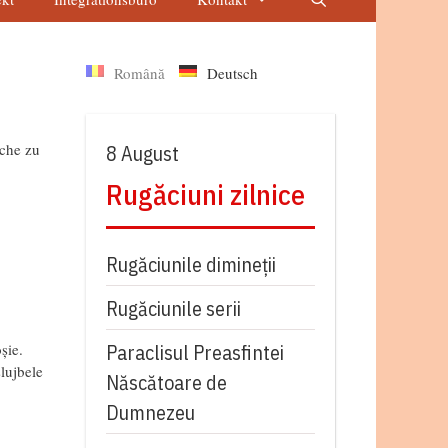
Română
Deutsch
ache zu
8 August
Rugăciuni zilnice
Rugăciunile dimineții
Rugăciunile serii
șie.
Paraclisul Preasfintei
slujbele
Născătoare de
Dumnezeu