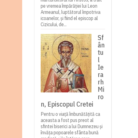
pe vremea împărăției lui Leon
Armeanul, luptătorul împotriva
icoanelor, și fiind el episcop al
Cizicului, de...
Sf
ân
tu
l
Ie
ra
rh
Mi
ro
n, Episcopul Cretei
Pentru o viață îmbunătățită ca
aceasta a fost pus preot al
sfintei biserici a lui Dumnezeu și
învăța popoarele sfânta bună