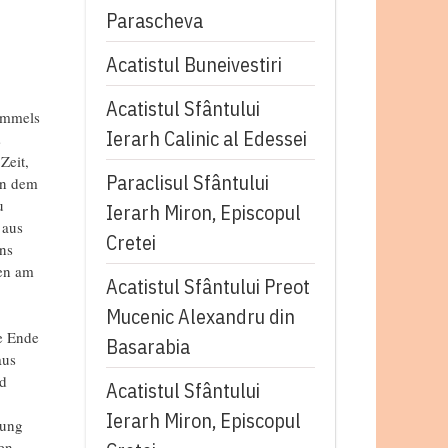
Parascheva
Acatistul Buneivestiri
Acatistul Sfântului
Himmels
Ierarh Calinic al Edessei
s
Zeit,
Paraclisul Sfântului
en dem
u
Ierarh Miron, Episcopul
 aus
Cretei
ns
den am
Acatistul Sfântului Preot
Mucenic Alexandru din
e Ende
Basarabia
aus
nd
Acatistul Sfântului
Ierarh Miron, Episcopul
bung
en