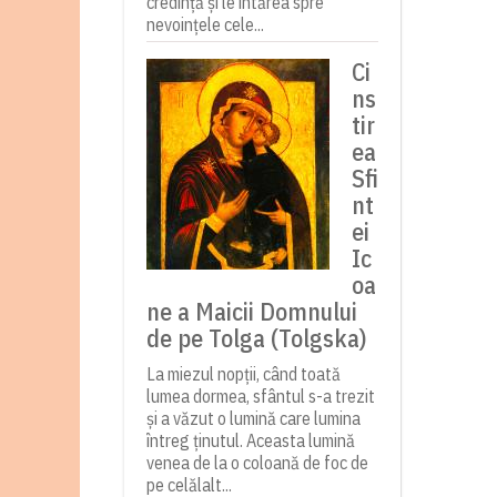
credință și le întărea spre
nevoințele cele...
Ci
ns
tir
ea
Sfi
nt
ei
Ic
oa
ne a Maicii Domnului
de pe Tolga (Tolgska)
La miezul nopții, când toată
lumea dormea, sfântul s-a trezit
și a văzut o lumină care lumina
întreg ținutul. Aceasta lumină
venea de la o coloană de foc de
pe celălalt...