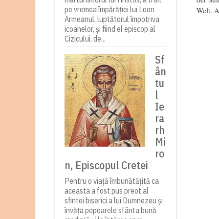
pe vremea împărăției lui Leon
Welt. 
Armeanul, luptătorul împotriva
icoanelor, și fiind el episcop al
Cizicului, de...
Sf
ân
tu
l
Ie
ra
rh
Mi
ro
n, Episcopul Cretei
Pentru o viață îmbunătățită ca
aceasta a fost pus preot al
sfintei biserici a lui Dumnezeu și
învăța popoarele sfânta bună