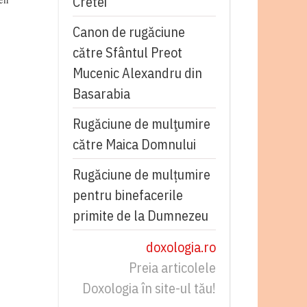
Cretei
Canon de rugăciune
către Sfântul Preot
Mucenic Alexandru din
Basarabia
Rugăciune de mulţumire
către Maica Domnului
Rugăciune de mulțumire
pentru binefacerile
primite de la Dumnezeu
doxologia.ro
Preia articolele
Doxologia în site-ul tău!