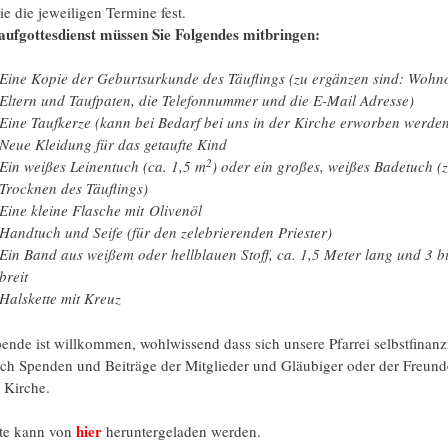
ie die jeweiligen Termine fest.
ufgottesdienst müssen Sie Folgendes mitbringen:
Eine Kopie der Geburtsurkunde des Täuflings (zu ergänzen sind: Wohno
Eltern und Taufpaten, die Telefonnummer und die E-Mail Adresse)
Eine Taufkerze (kann bei Bedarf bei uns in der Kirche erworben werde
Neue Kleidung für das getaufte Kind
2
Ein weißes Leinentuch (ca. 1,5 m
) oder ein großes, weißes Badetuch (
Trocknen des Täuflings)
Eine kleine Flasche mit
Olivenöl
Handtuch und Seife (für den zelebrierenden Priester)
Ein Band aus weißem oder hellblauen Stoff, ca. 1,5 Meter lang und 3 b
breit
Halskette mit Kreuz
ende ist willkommen, wohlwissend dass sich unsere Pfarrei selbstfinanzi
rch Spenden und Beiträge der Mitglieder und Gläubiger oder der Freund
 Kirche.
hier
ste kann von
heruntergeladen werden.