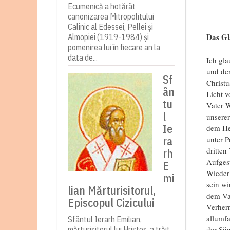
Ecumenică a hotărât
canonizarea Mitropolitului
Calinic al Edessei, Pellei și
Das Gl
Almopiei (1919-1984) și
pomenirea lui în fiecare an la
data de...
Ich gla
und der
Sf
Christu
ân
Licht v
tu
Vater W
l
unsere
Ie
dem He
ra
unter P
dritten
rh
Aufgest
E
Wieder
mi
sein wi
lian Mărturisitorul,
dem Va
Episcopul Cizicului
Verherr
allumfa
Sfântul Ierarh Emilian,
der Sün
mărturisitorul lui Hristos, a trăit