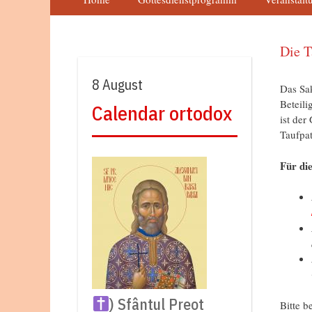
Die T
8 August
Das Sak
Beteili
Calendar ortodox
ist der
Taufpat
Für di
) Sfântul Preot
Bitte b