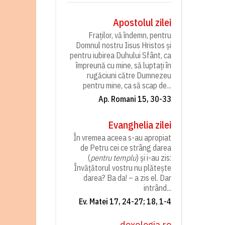
Apostolul zilei
Fraților, vă îndemn, pentru
Domnul nostru Iisus Hristos și
pentru iubirea Duhului Sfânt, ca
împreună cu mine, să luptați în
rugăciuni către Dumnezeu
pentru mine, ca să scap de...
Ap. Romani 15, 30-33
Evanghelia zilei
În vremea aceea s-au apropiat
de Petru cei ce strâng darea
(
pentru templu
) și i-au zis:
Învățătorul vostru nu plătește
darea? Ba da! – a zis el. Dar
intrând...
Ev. Matei 17, 24-27; 18, 1-4
doxologia.ro