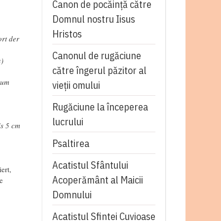
Canon de pocăință către
Domnul nostru Iisus
Hristos
rt der
Canonul de rugăciune
n)
către îngerul păzitor al
zum
vieții omului
Rugăciune la începerea
lucrului
is 5 cm
Psaltirea
Acatistul Sfântului
ert,
Acoperământ al Maicii
e
Domnului
Acatistul Sfintei Cuvioase