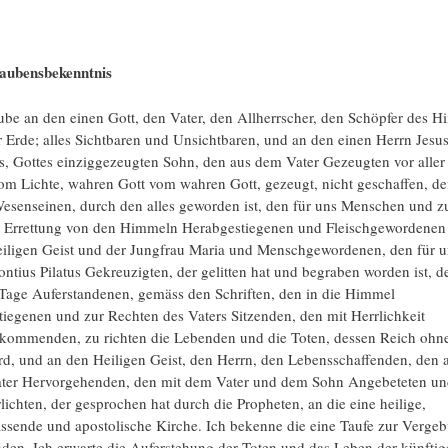
aubensbekenntnis
ube an den einen Gott, den Vater, den Allherrscher, den Schöpfer des 
 Erde; alles Sichtbaren und Unsichtbaren, und an den einen Herrn Jesu
s, Gottes einziggezeugten Sohn, den aus dem Vater Gezeugten vor aller 
om Lichte, wahren Gott vom wahren Gott, gezeugt, nicht geschaffen, d
esenseinen, durch den alles geworden ist, den für uns Menschen und z
r Errettung von den Himmeln Herabgestiegenen und Fleischgewordenen
iligen Geist und der Jungfrau Maria und Menschgewordenen, den für u
ontius Pilatus Gekreuzigten, der gelitten hat und begraben worden ist, 
 Tage Auferstandenen, gemäss den Schriften, den in die Himmel
iegenen und zur Rechten des Vaters Sitzenden, den mit Herrlichkeit
kommenden, zu richten die Lebenden und die Toten, dessen Reich ohn
rd, und an den Heiligen Geist, den Herrn, den Lebensschaffenden, den 
ter Hervorgehenden, den mit dem Vater und dem Sohn Angebeteten u
lichten, der gesprochen hat durch die Propheten, an die eine heilige,
ssende und apostolische Kirche. Ich bekenne die eine Taufe zur Verge
den. Ich erwarte die Auferstehung der Toten und das Leben der künftig