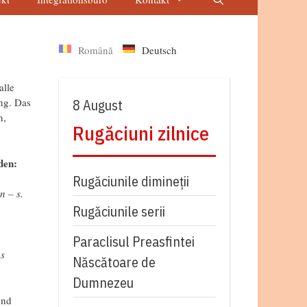
Română
Deutsch
alle
ing. Das
8 August
n,
Rugăciuni zilnice
den:
Rugăciunile dimineții
n – s.
Rugăciunile serii
Paraclisul Preasfintei
as
Născătoare de
Dumnezeu
und