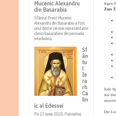
Mucenic Alexandru
legen S
din Basarabia
Zum Ta
Sfântul Preot Mucenic
Alexandru din Basarabia a fost
unul dintre cei mai reprezentativi
clerici basarabeni din perioada
interbelică.
Sf
ân
tu
l
Ie
ra
rh
Jede Sp
Ca
nur du
lin
unserer
ic al Edessei
Die Li
Pe 23 iunie 2020, Patriarhia