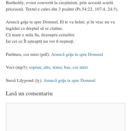
Bartholdy, evreu convertit la creștinism, prin această scurtă
priceasnă. Textul e cules din 3 psalmi (Ps.54:22, 107:4, 24:3).
Aruncă grija ta spre Domnul, El te va hrăni; și în veac nu va
îngădui ca dreptul să se clatine.
Că mare e mila Sa, deasupra cerurilor.
Iar cei ce Îl așteaptă nu vor fi rușinați.
Partitura, cor mixt (pdf):
Aruncă grija ta spre Domnul
Voci (mp3):
sopran
,
alto
,
tenor
,
bas
,
cor mixt
Sursă Lilypond (ly):
Aruncă grija ta spre Domnul
Lasă un comentariu
Comentariu