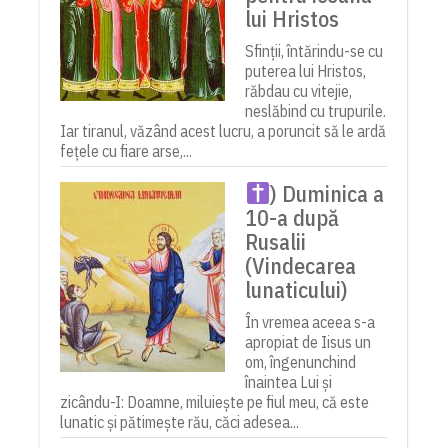
lui Hristos
Sfinții, întărindu-se cu
puterea lui Hristos,
răbdau cu vitejie,
neslăbind cu trupurile.
Iar tiranul, văzând acest lucru, a poruncit să le ardă
fețele cu fiare arse,...
) Duminica a
10-a după
Rusalii
(Vindecarea
lunaticului)
În vremea aceea s-a
apropiat de Iisus un
om, îngenunchind
înaintea Lui și
zicându-I: Doamne, miluiește pe fiul meu, că este
lunatic și pătimește rău, căci adesea...