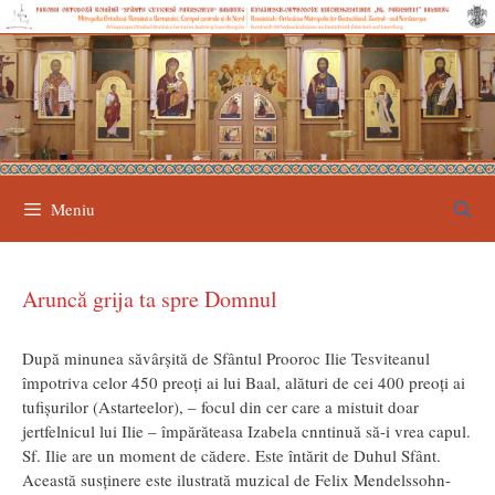
Sari
la
conținut
Meniu
Aruncă grija ta spre Domnul
După minunea săvârșită de Sfântul Prooroc Ilie Tesviteanul
împotriva celor 450 preoți ai lui Baal, alături de cei 400 preoți ai
tufișurilor (Astarteelor), – focul din cer care a mistuit doar
jertfelnicul lui Ilie – împărăteasa Izabela cnntinuă să-i vrea capul.
Sf. Ilie are un moment de cădere. Este întărit de Duhul Sfânt.
Această susținere este ilustrată muzical de Felix Mendelssohn-