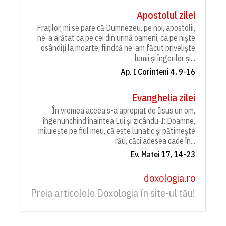
Apostolul zilei
Fraților, mi se pare că Dumnezeu, pe noi, apostolii,
ne-a arătat ca pe cei din urmă oameni, ca pe niște
osândiți la moarte, fiindcă ne-am făcut priveliște
lumii și îngerilor și...
Ap. I Corinteni 4, 9-16
Evanghelia zilei
În vremea aceea s-a apropiat de Iisus un om,
îngenunchind înaintea Lui și zicându-I: Doamne,
miluiește pe fiul meu, că este lunatic și pătimește
rău, căci adesea cade în...
Ev. Matei 17, 14-23
doxologia.ro
Preia articolele Doxologia în site-ul tău!