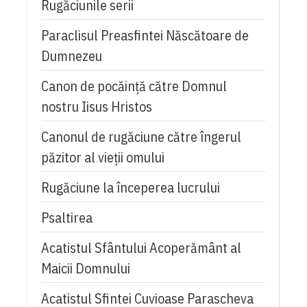
Rugăciunile serii
Paraclisul Preasfintei Născătoare de
Dumnezeu
Canon de pocăință către Domnul
nostru Iisus Hristos
Canonul de rugăciune către îngerul
păzitor al vieții omului
Rugăciune la începerea lucrului
Psaltirea
Acatistul Sfântului Acoperământ al
Maicii Domnului
Acatistul Sfintei Cuvioase Parascheva