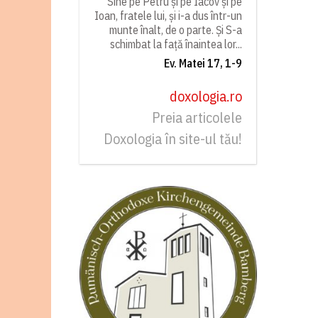
Sine pe Petru și pe Iacov și pe
Ioan, fratele lui, și i-a dus într-un
munte înalt, de o parte. Și S-a
schimbat la față înaintea lor...
Ev. Matei 17, 1-9
doxologia.ro
Preia articolele
Doxologia în site-ul tău!