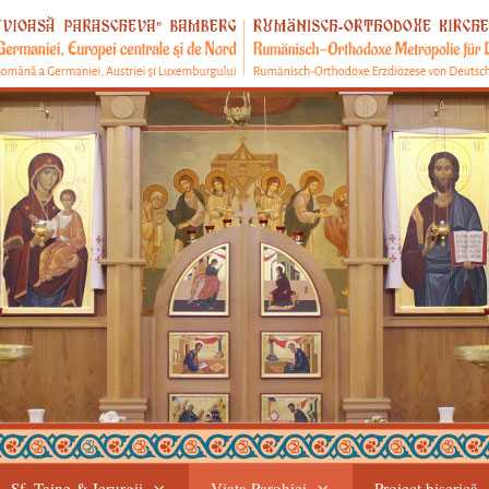
Sf. Taine & Ierurgii
Viața Parohiei
Proiect biserică