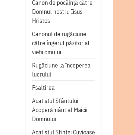
Canon de pocăință către
Domnul nostru Iisus
Hristos
Canonul de rugăciune
către îngerul păzitor al
vieții omului
Rugăciune la începerea
lucrului
Psaltirea
Acatistul Sfântului
Acoperământ al Maicii
Domnului
Acatistul Sfintei Cuvioase