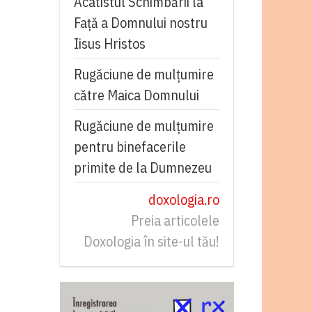
Acatistul Schimbării la
Faţă a Domnului nostru
Iisus Hristos
Rugăciune de mulţumire
către Maica Domnului
Rugăciune de mulțumire
pentru binefacerile
primite de la Dumnezeu
doxologia.ro
Preia articolele
Doxologia în site-ul tău!