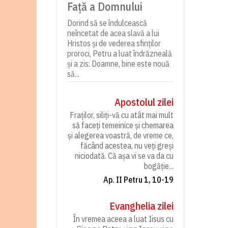
Față a Domnului
Dorind să se îndulcească
neîncetat de acea slavă a lui
Hristos și de vederea sfinților
proroci, Petru a luat îndrăzneală
și a zis: Doamne, bine este nouă
să...
Apostolul zilei
Fraților, siliți-vă cu atât mai mult
să faceți temeinice și chemarea
și alegerea voastră, de vreme ce,
făcând acestea, nu veți greși
niciodată. Că așa vi se va da cu
bogăție...
Ap. II Petru 1, 10-19
Evanghelia zilei
În vremea aceea a luat Iisus cu