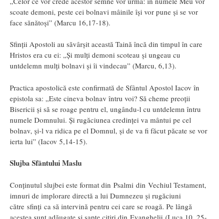
„Celor ce vor crede acestor semne vor urma: în numele Meu vor
scoate demoni, peste cei bolnavi mâinile îşi vor pune şi se vor
face sănătoşi” (Marcu 16,17-18).
Sfinţii Apostoli au săvârşit această Taină încă din timpul în care
Hristos era cu ei: „Şi mulţi demoni scoteau şi ungeau cu
untdelemn mulţi bolnavi şi îi vindecau” (Marcu, 6,13).
Practica apostolică este confirmată de Sfântul Apostol Iacov în
epistola sa: „Este cineva bolnav întru voi? Să cheme preoţii
Bisericii şi să se roage pentru el, ungându-l cu untdelemn întru
numele Domnului. Şi rugăciunea credinţei va mântui pe cel
bolnav, şi-l va ridica pe el Domnul, şi de va fi făcut păcate se vor
ierta lui” (Iacov 5,14-15).
Slujba Sfântului Maslu
Conţinutul slujbei este format din Psalmi din Vechiul Testament,
imnuri de implorare directă a lui Dumnezeu şi rugăciuni
către sfinţi ca să intervină pentru cei care se roagă. Pe lângă
acestea sunt adăugate şi şapte citiri din Evanghelii (Luca 10, 25-