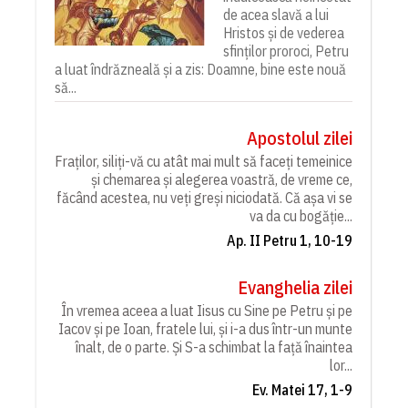
de acea slavă a lui
Hristos și de vederea
sfinților proroci, Petru
a luat îndrăzneală și a zis: Doamne, bine este nouă
să...
Apostolul zilei
Fraților, siliți-vă cu atât mai mult să faceți temeinice
și chemarea și alegerea voastră, de vreme ce,
făcând acestea, nu veți greși niciodată. Că așa vi se
va da cu bogăție...
Ap. II Petru 1, 10-19
Evanghelia zilei
În vremea aceea a luat Iisus cu Sine pe Petru și pe
Iacov și pe Ioan, fratele lui, și i-a dus într-un munte
înalt, de o parte. Și S-a schimbat la față înaintea
lor...
Ev. Matei 17, 1-9