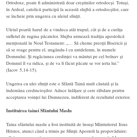
Ortodoxe, poate fi administrată doar creştinilor ortodocşi. Totuşi,
în Ardeal, catolicii participă la această slujbă a ortodocşilor, care
se încheie prin ungerea cu uleiul sfinţit.
Uleiul poartă harul de a vindeca atât trupul, cât şi de a curăţa
sufletul de rugina păcatelor. Slujba urmează tradiţia apostolică
menţionată în Noul Testament: „… Să cheme preoţii Bisericii şi
să se roage pentru el, ungându-l cu untdelemn, în numele
Domnului. Şi rugăciunea credinţei va mântui pe cel bolnav şi
Domnul îl va ridica, şi de va fi făcut păcate se vor ierta lui.”
(Iacov 5,14-15).
Ungerea cu ulei sfințit este o Sfântă Taină mult căutată şi la
îndemâna credincioşilor. Aduce înălţare şi cere răbdare pentru
acceptarea voinţei lui Dumnezeu, indiferent de rezultatul exterior.
Instituirea tainei Sfântului Maslu
Taina sfântului maslu a fost instituită de însuşi Mântuitorul Iisus
Hristos, atunci când a trimis pe Sfinţii Apostoli la propovăduire: