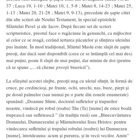
37 ; Luca 19, 1-10 ; Matei 10, 1, 5-8 ; Matei 8, 14-23 ; Matei 25,
1-13 ; Matei 20, 21-28 ; Matei 9, 9-13), precedate de şapte citiri
din alte scrieri ale Noului Testament, în special epistolele
Sfântului Pavel şi ale Iacov. După fiecare set de scrieri
scripturistice, preotul face o rugăciune în genunchi, ca mijlocitor
al celor ce se roagă, cerând iertarea păcatelor şi sfinţirea uleiului
pus înainte. În mod tradiţional, Sfântul Maslu este slujit de şapte
preoţi, dar dacă sunt disponibili (ceea ce se întâmplă cel mai des)
mai puţini, poate fi slujit de mai puţini, dar minim de doi (pentru
că se spune „…să cheme
preoţii
bisericii”).
La sfârşitul acestei slujbe, preoţii ung cu uleiul sfinţit, în formă de
cruce, pe credincioşi, pe frunte, ochi, urechi, nas, buze, piept şi
pe dosul palmelor (sau numai pe o parte din zonele enumerate)
spunând: „Doamne Sfinte, doctorul sufletelor şi trupurilor
noastre, vindecă pe robul (roaba) Tău (Ta) [nume] de orice boală
trupească sau sufletească ” (în tradiţia rusă) sau „Binecuvântarea
Domnului, Dumnezeului şi Mântuitorului Iisus Hristos: pentru
vindecarea sufletului şi trupului robului (roabei) lui Dumnezeu
[nume], întotdeauna: acum şi pururea, şi în vecii vecilor. Amin”