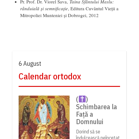
Pr. Prof. Dr. Viorel Sava,
Taina Sfântului Maslu:
rânduială și semnificație
, Editura Cuvântul Vieții a
Mitropoliei Munteniei și Dobrogei, 2012
6 August
Calendar ortodox
(
)
Schimbarea la
Față a
Domnului
Dorind să se
îndulcească neîncetat