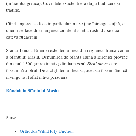
(în tradiţia greacă). Cuvintele exacte diferă după traducere şi
tradiţie.
Când ungerea se face în particular, nu se ţine întreaga slujbă, ci
uneori se face doar ungerea cu uleiul sfințit, rostindu-se doar
câteva rugăciuni.
Sfânta Taină a Bireniei este denumirea din regiunea Transilvaniei
a Sfântului Maslu. Denumirea de Sfânta Taină a Bireniei provine
din anul 1300 (aproximativ) din latinescul
Biruitumus
care
înseamnă a birui. De aici şi denumirea sa, aceasta însemnând că
învinge răul aflat într-o persoană.
Rânduiala Sfântului Maslu
Surse
OrthodoxWiki:Holy Unction