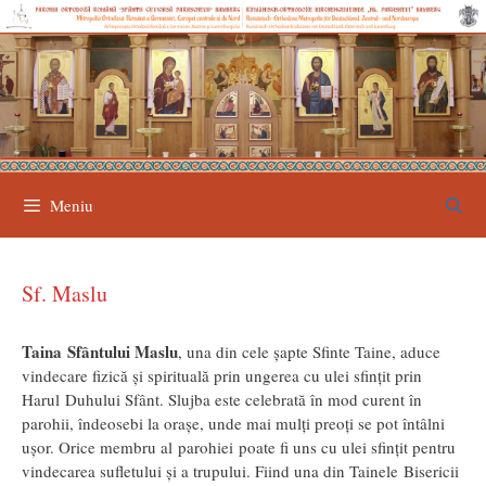
Sari
la
conținut
Meniu
Sf. Maslu
Taina Sfântului Maslu
, una din cele şapte Sfinte Taine, aduce
vindecare fizică şi spirituală prin ungerea cu ulei sfinţit prin
Harul Duhului Sfânt. Slujba este celebrată în mod curent în
parohii, îndeosebi la oraşe, unde mai mulţi preoţi se pot întâlni
uşor. Orice membru al parohiei poate fi uns cu ulei sfinţit pentru
vindecarea sufletului şi a trupului. Fiind una din Tainele Bisericii