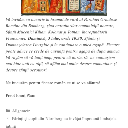
Vă invităm cu bucurie la hramul de vară al Parohiei Ortodoxe
Române din Bamberg, ziua ocrotitorilor comunității noastre,
Sfinții Mucenici Kilian, Kolonat și Totnan, încreștinătorii
Franconiei:
Duminică, 3 iulie, orele 10.30
, Sfânta și
Dumnezeiasca Liturghie și în continuare o mică agapă. Fiecare
poate aduce ce crede de cuviință pentru agapa de după amiază.
Vă rugăm să vă luați timp, pentru că dorim să ne cunoaștem
mai bine unii cu alții, să aflăm mai multe despre comunitate și
despre sfinții ocrotitori.
Ne bucurăm pentru fiecare român ce ni se va alătura!
Preot Ionuț Păun
Categorii
Allgemein
Părinți și copii din Nürnberg au învățat împreună limbajele
iubirii