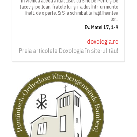
În vremea aceea a luat Iisus cu Sine pe Petru și pe
Iacov și pe Ioan, fratele lui, și i-a dus într-un munte
înalt, de o parte. Și S-a schimbat la față înaintea
lor...
Ev. Matei 17, 1-9
doxologia.ro
Preia articolele Doxologia în site-ul tău!