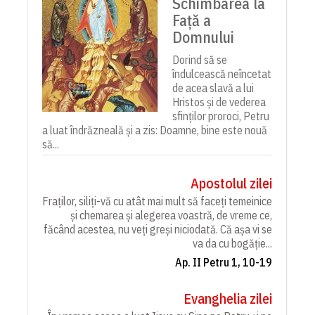
Schimbarea la
Față a
Domnului
Dorind să se
îndulcească neîncetat
de acea slavă a lui
Hristos și de vederea
sfinților proroci, Petru
a luat îndrăzneală și a zis: Doamne, bine este nouă
să...
Apostolul zilei
Fraților, siliți-vă cu atât mai mult să faceți temeinice
și chemarea și alegerea voastră, de vreme ce,
făcând acestea, nu veți greși niciodată. Că așa vi se
va da cu bogăție...
Ap. II Petru 1, 10-19
Evanghelia zilei