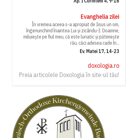
Ap. I Corinteni 4, 9-16
Evanghelia zilei
În vremea aceea s-a apropiat de Iisus un om,
îngenunchind înaintea Lui și zicându-I: Doamne,
miluiește pe fiul meu, că este lunatic și pătimește
rău, căci adesea cade în...
Ev. Matei 17, 14-23
doxologia.ro
Preia articolele Doxologia în site-ul tău!