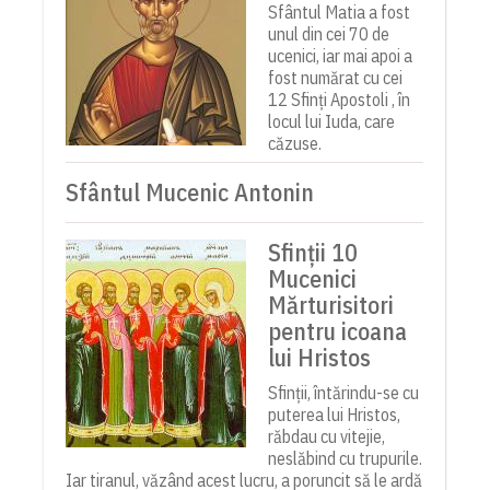
Sfântul Matia a fost
unul din cei 70 de
ucenici, iar mai apoi a
fost numărat cu cei
12 Sfinți Apostoli , în
locul lui Iuda, care
căzuse.
Sfântul Mucenic Antonin
Sfinții 10
Mucenici
Mărturisitori
pentru icoana
lui Hristos
Sfinții, întărindu-se cu
puterea lui Hristos,
răbdau cu vitejie,
neslăbind cu trupurile.
Iar tiranul, văzând acest lucru, a poruncit să le ardă