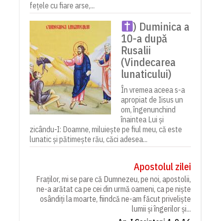
fețele cu fiare arse,...
) Duminica a
10-a după
Rusalii
(Vindecarea
lunaticului)
În vremea aceea s-a
apropiat de Iisus un
om, îngenunchind
înaintea Lui și
zicându-I: Doamne, miluiește pe fiul meu, că este
lunatic și pătimește rău, căci adesea...
Apostolul zilei
Fraților, mi se pare că Dumnezeu, pe noi, apostolii,
ne-a arătat ca pe cei din urmă oameni, ca pe niște
osândiți la moarte, fiindcă ne-am făcut priveliște
lumii și îngerilor și...