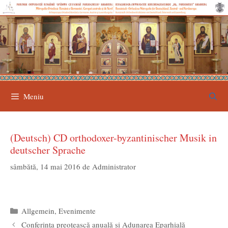
Sari
la
conținut
Meniu
(Deutsch) CD orthodoxer-byzantinischer Musik in
deutscher Sprache
sâmbătă, 14 mai 2016
de
Administrator
Categorii
Allgemein
,
Evenimente
Conferința preoțească anuală și Adunarea Eparhială