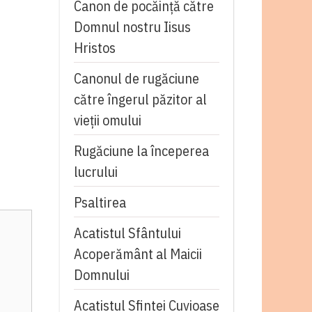
Canon de pocăință către
Domnul nostru Iisus
Hristos
Canonul de rugăciune
către îngerul păzitor al
vieții omului
Rugăciune la începerea
lucrului
Psaltirea
Acatistul Sfântului
Acoperământ al Maicii
Domnului
Acatistul Sfintei Cuvioase