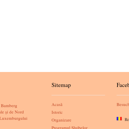
Sitemap
Face
Acasă
Besuch
Bamberg
le și de Nord
Istoric
i Luxemburgului
R
Organizare
Programul Slujbelor