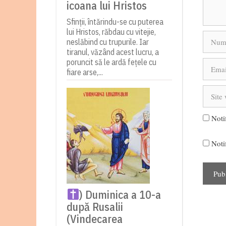
icoana lui Hristos
Sfinții, întărindu-se cu puterea
lui Hristos, răbdau cu vitejie,
Nume
neslăbind cu trupurile. Iar
tiranul, văzând acest lucru, a
poruncit să le ardă fețele cu
Email
fiare arse,...
Site
web
Noti
Noti
) Duminica a 10-a
după Rusalii
(Vindecarea