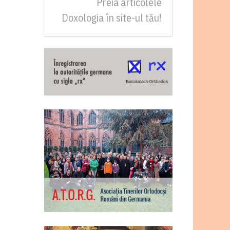
Preia articolele
Doxologia în site-ul tău!