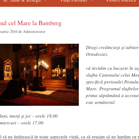
ul cel Mare la Bamberg
martie 2016
de
Administrator
Dragi credincioși și iubitor
Ortodoxiei,
vă invităm cu bucurie în suf
slujba Canonului celui Mar
specifică perioadei Postulu
Mare.
Programul slujbelor
prima săptămână a acestui
este următorul:
luni, marți și joi – orele 18.00
miercuri – orele 17.00
să ne întărească în toate aspectele vieții, ca să reușim să ne luptăm cu 