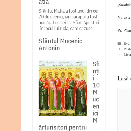
atia
păcatel
Sfântul Matia a fost unul din cei
70 de ucenici, iar mai apoi a fost
Vă așt
numărat cu cei 12 Sfinți Apostoli
, în locul lui Iuda, care căzuse.
Pr. Pău
Sfântul Mucenic
Cate
Even
Antonin
Past
Litu
Sfi
nți
i
Lasă 
10
M
Coment
uc
en
ici
M
ărturisitori pentru