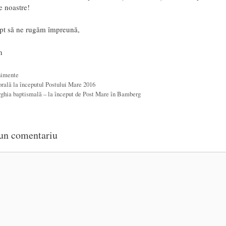
e noastre!
ept să ne rugăm împreună,
n
gorii
imente
orală la începutul Postului Mare 2016
rghia baptismală – la început de Post Mare în Bamberg
un comentariu
ariu