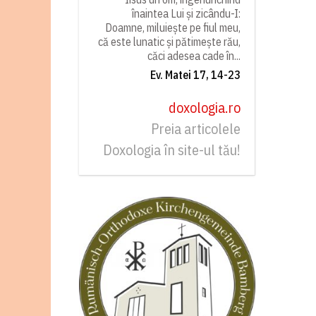
înaintea Lui și zicându-I:
Doamne, miluiește pe fiul meu,
că este lunatic și pătimește rău,
căci adesea cade în...
Ev. Matei 17, 14-23
doxologia.ro
Preia articolele
Doxologia în site-ul tău!