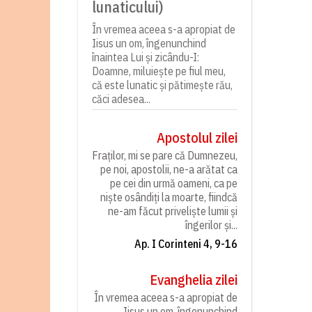
lunaticului)
În vremea aceea s-a apropiat de
Iisus un om, îngenunchind
înaintea Lui și zicându-I:
Doamne, miluiește pe fiul meu,
că este lunatic și pătimește rău,
căci adesea...
Apostolul zilei
Fraților, mi se pare că Dumnezeu,
pe noi, apostolii, ne-a arătat ca
pe cei din urmă oameni, ca pe
niște osândiți la moarte, fiindcă
ne-am făcut priveliște lumii și
îngerilor și...
Ap. I Corinteni 4, 9-16
Evanghelia zilei
În vremea aceea s-a apropiat de
Iisus un om, îngenunchind