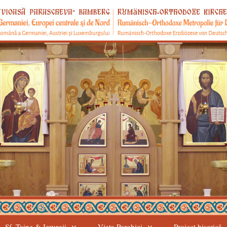
Sf. Taine & Ierurgii
Viața Parohiei
Proiect biserică