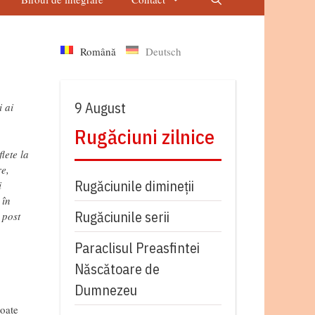
Română
Deutsch
9 August
i ai
Rugăciuni zilnice
lete la
e,
Rugăciunile dimineții
i
 în
Rugăciunile serii
 post
Paraclisul Preasfintei
Născătoare de
Dumnezeu
toate