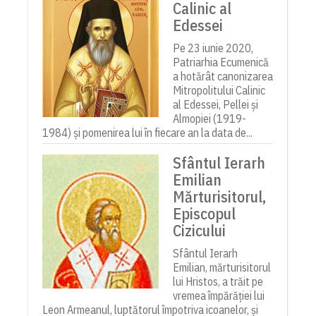
Calinic al
Edessei
Pe 23 iunie 2020,
Patriarhia Ecumenică
a hotărât canonizarea
Mitropolitului Calinic
al Edessei, Pellei și
Almopiei (1919-
1984) și pomenirea lui în fiecare an la data de...
Sfântul Ierarh
Emilian
Mărturisitorul,
Episcopul
Cizicului
Sfântul Ierarh
Emilian, mărturisitorul
lui Hristos, a trăit pe
vremea împărăției lui
Leon Armeanul, luptătorul împotriva icoanelor, și