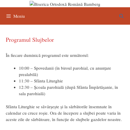
Sari
la
conținut
Meniu
Programul Slujbelor
În fiecare duminică programul este următorul:
10:00 – Spovedanii (în biroul parohial, cu anunțare
prealabilă)
11:30 – Sfânta Liturghie
12:30 – Școala parohială (după Sfânta Împărtășanie, în
sala parohială)
Sfânta Liturghie se săvârșește și la sărbătorile însemnate în
calendar cu cruce roșie. Ora de începere a slujbei poate varia în
aceste zile de sărbătoare, în funcție de slujbele gazdelor noastre.