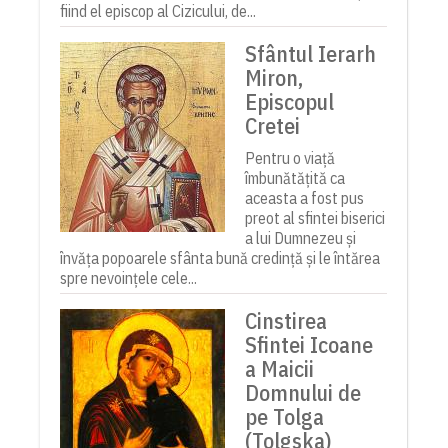
fiind el episcop al Cizicului, de...
Sfântul Ierarh
Miron,
Episcopul
Cretei
Pentru o viață
îmbunătățită ca
aceasta a fost pus
preot al sfintei biserici
a lui Dumnezeu și
învăța popoarele sfânta bună credință și le întărea
spre nevoințele cele...
Cinstirea
Sfintei Icoane
a Maicii
Domnului de
pe Tolga
(Tolgska)