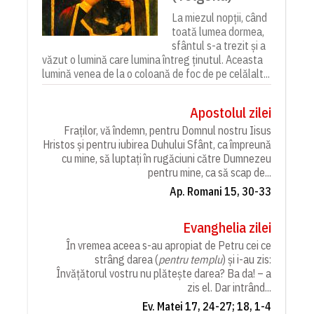
La miezul nopții, când
toată lumea dormea,
sfântul s-a trezit și a
văzut o lumină care lumina întreg ținutul. Aceasta
lumină venea de la o coloană de foc de pe celălalt...
Apostolul zilei
Fraților, vă îndemn, pentru Domnul nostru Iisus
Hristos și pentru iubirea Duhului Sfânt, ca împreună
cu mine, să luptați în rugăciuni către Dumnezeu
pentru mine, ca să scap de...
Ap. Romani 15, 30-33
Evanghelia zilei
În vremea aceea s-au apropiat de Petru cei ce
strâng darea (
pentru templu
) și i-au zis:
Învățătorul vostru nu plătește darea? Ba da! – a
zis el. Dar intrând...
Ev. Matei 17, 24-27; 18, 1-4