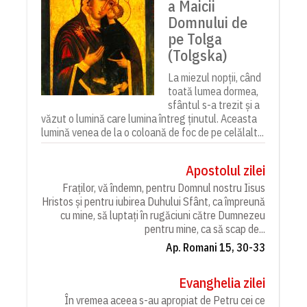
a Maicii
Domnului de
pe Tolga
(Tolgska)
La miezul nopții, când
toată lumea dormea,
sfântul s-a trezit și a
văzut o lumină care lumina întreg ținutul. Aceasta
lumină venea de la o coloană de foc de pe celălalt...
Apostolul zilei
Fraților, vă îndemn, pentru Domnul nostru Iisus
Hristos și pentru iubirea Duhului Sfânt, ca împreună
cu mine, să luptați în rugăciuni către Dumnezeu
pentru mine, ca să scap de...
Ap. Romani 15, 30-33
Evanghelia zilei
În vremea aceea s-au apropiat de Petru cei ce