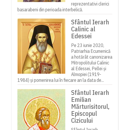
reprezentativi clerici
basarabeni din perioada interbelică.
Sfântul Ierarh
Calinic al
Edessei
Pe 23 iunie 2020,
Patriarhia Ecumenică
a hotărât canonizarea
Mitropolitului Calinic
al Edessei, Pellei și
Almopiei (1919-
1984) și pomenirea lui în fiecare an la data de...
Sfântul Ierarh
Emilian
Mărturisitorul,
Episcopul
Cizicului
Sfântul Ierarh