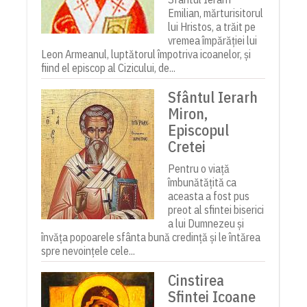
Emilian, mărturisitorul
lui Hristos, a trăit pe
vremea împărăției lui
Leon Armeanul, luptătorul împotriva icoanelor, și
fiind el episcop al Cizicului, de...
Sfântul Ierarh
Miron,
Episcopul
Cretei
Pentru o viață
îmbunătățită ca
aceasta a fost pus
preot al sfintei biserici
a lui Dumnezeu și
învăța popoarele sfânta bună credință și le întărea
spre nevoințele cele...
Cinstirea
Sfintei Icoane