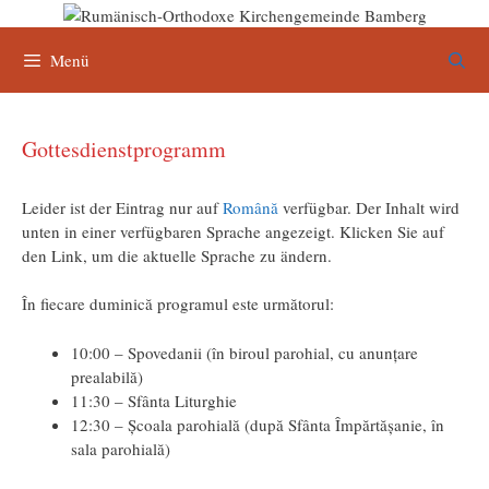
Zum
Inhalt
springen
Menü
Gottesdienstprogramm
Leider ist der Eintrag nur auf
Română
verfügbar. Der Inhalt wird
unten in einer verfügbaren Sprache angezeigt. Klicken Sie auf
den Link, um die aktuelle Sprache zu ändern.
În fiecare duminică programul este următorul:
10:00 – Spovedanii (în biroul parohial, cu anunțare
prealabilă)
11:30 – Sfânta Liturghie
12:30 – Școala parohială (după Sfânta Împărtășanie, în
sala parohială)