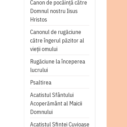
Canon de pocăință către
Domnul nostru Iisus
Hristos
Canonul de rugăciune
către îngerul păzitor al
vieții omului
Rugăciune la începerea
lucrului
Psaltirea
Acatistul Sfântului
Acoperământ al Maicii
Domnului
Acatistul Sfintei Cuvioase