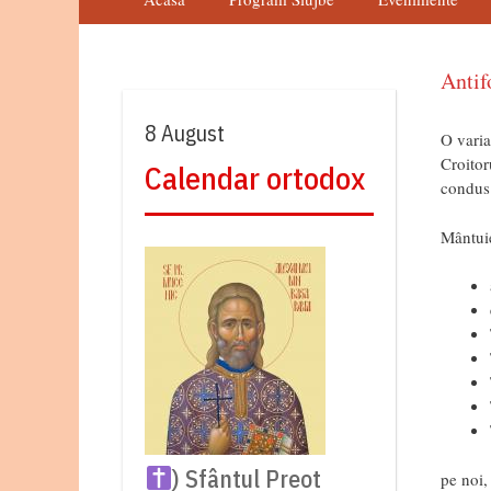
Antifo
8 August
O varia
Croitor
Calendar ortodox
condus
Mântuie
) Sfântul Preot
pe noi,