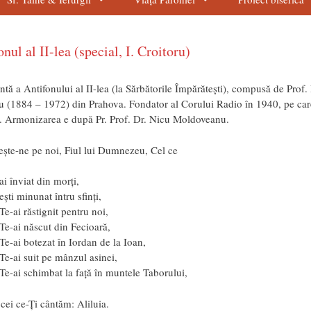
nul al II-lea (special, I. Croitoru)
ntă a Antifonului al II-lea (la Sărbătorile Împărătești), compusă de Prof.
u (1884 – 1972) din Prahova. Fondator al Corului Radio în 1940, pe care
. Armonizarea e după Pr. Prof. Dr. Nicu Moldoveanu.
ște-ne pe noi, Fiul lui Dumnezeu, Cel ce
ai înviat din morți,
ești minunat întru sfinți,
Te-ai răstignit pentru noi,
Te-ai născut din Fecioară,
Te-ai botezat în Iordan de la Ioan,
Te-ai suit pe mânzul asinei,
Te-ai schimbat la față în muntele Taborului,
 cei ce-Ți cântăm: Aliluia.