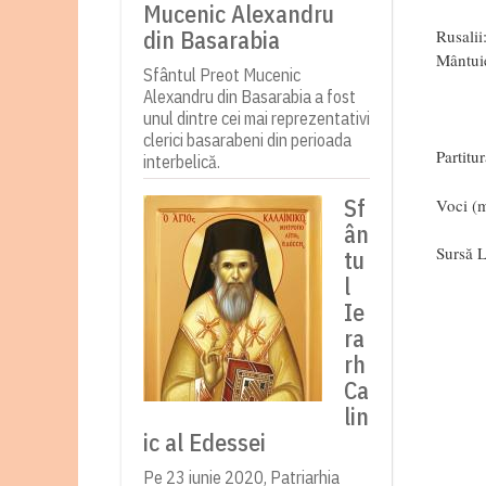
Mucenic Alexandru
din Basarabia
Rusalii
Mântuie
Sfântul Preot Mucenic
Alexandru din Basarabia a fost
unul dintre cei mai reprezentativi
clerici basarabeni din perioada
Partitu
interbelică.
Sf
Voci (
ân
Sursă L
tu
l
Ie
ra
rh
Ca
lin
ic al Edessei
Pe 23 iunie 2020, Patriarhia