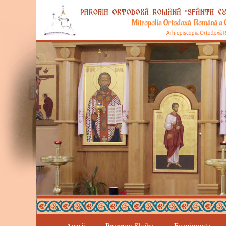
Sari
la
conținut
Acasă
Program Slujbe
Evenimente