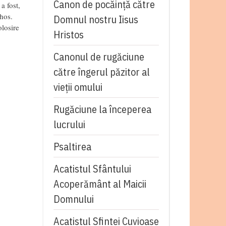
Canon de pocăință către
a fost,
hos.
Domnul nostru Iisus
olosire
Hristos
Canonul de rugăciune
către îngerul păzitor al
vieții omului
Rugăciune la începerea
lucrului
Psaltirea
Acatistul Sfântului
Acoperământ al Maicii
Domnului
Acatistul Sfintei Cuvioase