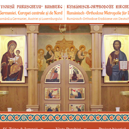
Sf. Taine & Ierurgii
Viața Parohiei
Proiect biserică