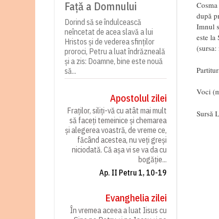
Față a Domnului
Cosma M
după pr
Dorind să se îndulcească
Imnul s
neîncetat de acea slavă a lui
este la
Hristos și de vederea sfinților
(sursa:
proroci, Petru a luat îndrăzneală
și a zis: Doamne, bine este nouă
Partitu
să...
Voci (
Apostolul zilei
Fraților, siliți-vă cu atât mai mult
Sursă L
să faceți temeinice și chemarea
și alegerea voastră, de vreme ce,
făcând acestea, nu veți greși
niciodată. Că așa vi se va da cu
bogăție...
Ap. II Petru 1, 10-19
Evanghelia zilei
În vremea aceea a luat Iisus cu