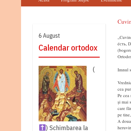
Cuvin
6 August
„Cuvine
éсть, D
Calendar ortodox
(bogoro
Ortodox
(
Imnul s
Vrednic
cea pur
Pe cea 
şi mai 
care fă
pe tin
A doua 
) Schimbarea la
heruvim