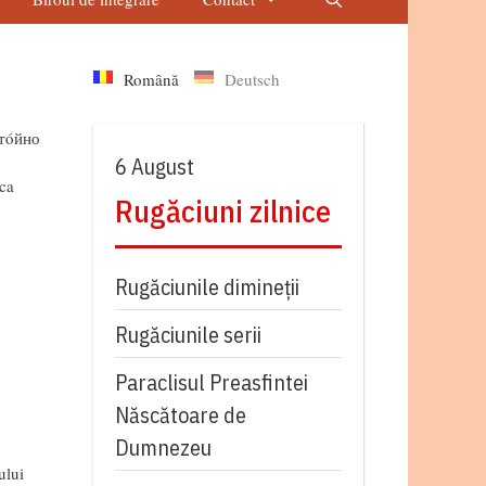
Română
Deutsch
стóйно
6 August
ica
Rugăciuni zilnice
Rugăciunile dimineții
Rugăciunile serii
Paraclisul Preasfintei
Născătoare de
Dumnezeu
ului