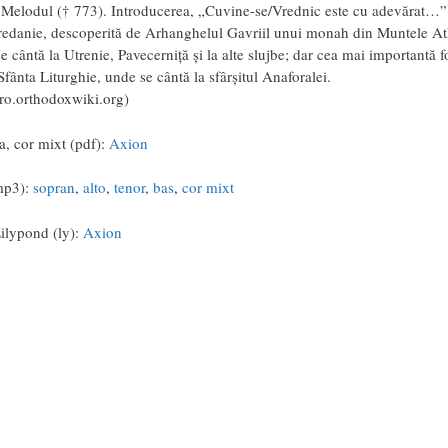
elodul († 773). Introducerea, „Cuvine-se/Vrednic este cu adevărat…” 
edanie, descoperită de Arhanghelul Gavriil unui monah din Muntele At
e cântă la Utrenie, Pavecerniţă şi la alte slujbe; dar cea mai importantă f
 Sfânta Liturghie, unde se cântă la sfârşitul Anaforalei.
 ro.orthodoxwiki.org)
ra, cor mixt (pdf):
Axion
mp3):
sopran
,
alto
,
tenor
,
bas
,
cor mixt
ilypond (ly):
Axion