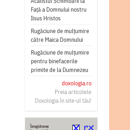
Acatistul Schimbării la
Faţă a Domnului nostru
Iisus Hristos
Rugăciune de mulţumire
către Maica Domnului
Rugăciune de mulțumire
pentru binefacerile
primite de la Dumnezeu
doxologia.ro
Preia articolele
Doxologia în site-ul tău!