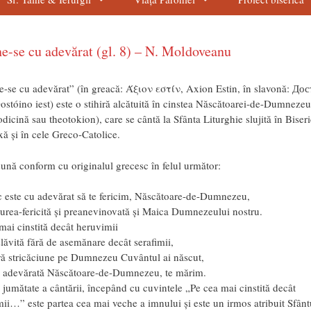
e-se cu adevărat (gl. 8) – N. Moldoveanu
-se cu adevărat” (în greacă: Άξιον εστίν, Axion Estin, în slavonă: До
ostóino iest) este o stihiră alcătuită în cinstea Născătoarei-de-Dumnezeu
dicină sau theotokion), care se cântă la Sfânta Liturghie slujită în Biser
ă şi în cele Greco-Catolice.
ună conform cu originalul grecesc în felul următor:
 este cu adevărat să te fericim, Născătoare-de-Dumnezeu,
urea-fericită şi preanevinovată şi Maica Dumnezeului nostru.
mai cinstită decât heruvimii
slăvită fără de asemănare decât serafimii,
ră stricăciune pe Dumnezeu Cuvântul ai născut,
e, adevărată Născătoare-de-Dumnezeu, te mărim.
jumătate a cântării, începând cu cuvintele „Pe cea mai cinstită decât
ii…” este partea cea mai veche a imnului şi este un irmos atribuit Sfânt