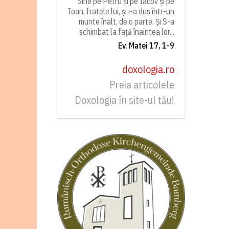
Sine pe Petru și pe Iacov și pe
Ioan, fratele lui, și i-a dus într-un
munte înalt, de o parte. Și S-a
schimbat la față înaintea lor...
Ev. Matei 17, 1-9
doxologia.ro
Preia articolele
Doxologia în site-ul tău!