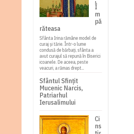
Î
m
pă
răteasa
Sfânta Irina rămâne model de
curaj și tărie. Într-o lume
condusă de bărbați, sfânta a
avut curajul să repună în Biserici
icoanele. De aceea, peste
veacuri, a rămas drept...
Sfântul Sfinţit
Mucenic Narcis,
Patriarhul
Ierusalimului
Ci
ns
tir