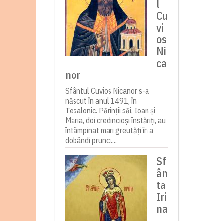
l
Cu
vi
os
Ni
ca
nor
Sfântul Cuvios Nicanor s-a
născut în anul 1491, în
Tesalonic. Părinții săi, Ioan și
Maria, doi credincioși înstăriți, au
întâmpinat mari greutăți în a
dobândi prunci....
Sf
ân
ta
Iri
na
,