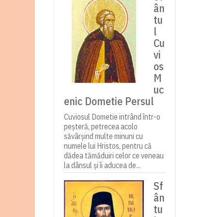
ân
tu
l
Cu
vi
os
M
uc
enic Dometie Persul
Cuviosul Dometie intrând într-o
peșteră, petrecea acolo
săvârșind multe minuni cu
numele lui Hristos, pentru că
dădea tămăduiri celor ce veneau
la dânsul și îi aducea de...
Sf
ân
tu