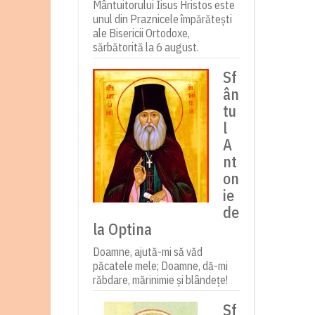
Mântuitorului Iisus Hristos este
unul din Praznicele împărătești
ale Bisericii Ortodoxe,
sărbătorită la 6 august.
Sf
ân
tu
l
A
nt
on
ie
de
la Optina
Doamne, ajută-mi să văd
păcatele mele; Doamne, dă-mi
răbdare, mărinimie şi blândeţe!
Sf