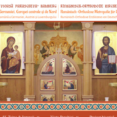
Sf. Taine & Ierurgii
Viața Parohiei
Proiect biserică