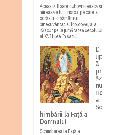
Această floare duhovnicească și
mireasă a lui Hristos, pe care a
odrăslit-o pământul
binecuvântat al Moldovei, s-a
născut pe la jumătatea secolului
al XVII-lea, în satul...
D
up
ă-
pr
ăz
nu
ire
a
Sc
himbării la Față a
Domnului
Schimbarea la Față a