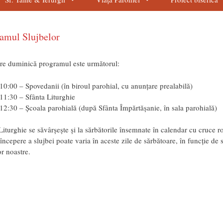
amul Slujbelor
are duminică programul este următorul:
10:00 – Spovedanii (în biroul parohial, cu anunțare prealabilă)
11:30 – Sfânta Liturghie
12:30 – Școala parohială (după Sfânta Împărtășanie, în sala parohială)
Liturghie se săvârșește și la sărbătorile însemnate în calendar cu cruce ro
începere a slujbei poate varia în aceste zile de sărbătoare, în funcție de 
r noastre.