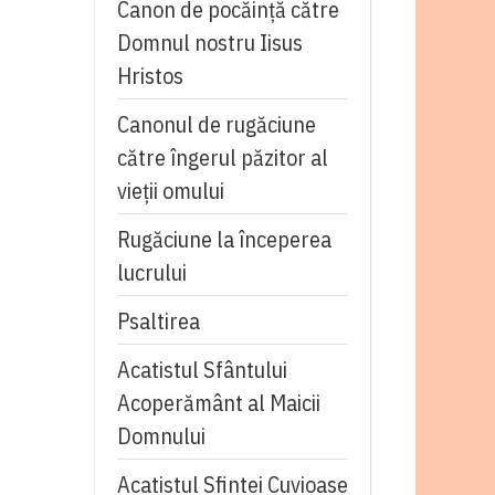
Canon de pocăință către
Domnul nostru Iisus
Hristos
Canonul de rugăciune
către îngerul păzitor al
vieții omului
Rugăciune la începerea
lucrului
Psaltirea
Acatistul Sfântului
Acoperământ al Maicii
Domnului
Acatistul Sfintei Cuvioase