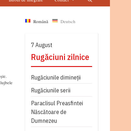
Română
Deutsch
7 August
Rugăciuni zilnice
șie.
Rugăciunile dimineții
slujbele
Rugăciunile serii
Paraclisul Preasfintei
Născătoare de
Dumnezeu