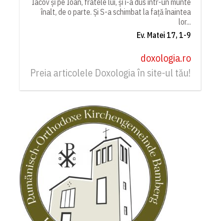
Iacov și pe Ioan, fratele lui, și i-a dus într-un munte
înalt, de o parte. Și S-a schimbat la față înaintea
lor...
Ev. Matei 17, 1-9
doxologia.ro
Preia articolele Doxologia în site-ul tău!