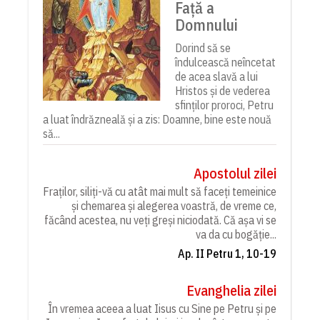
Față a
Domnului
Dorind să se
îndulcească neîncetat
de acea slavă a lui
Hristos și de vederea
sfinților proroci, Petru
a luat îndrăzneală și a zis: Doamne, bine este nouă
să...
Apostolul zilei
Fraților, siliți-vă cu atât mai mult să faceți temeinice
și chemarea și alegerea voastră, de vreme ce,
făcând acestea, nu veți greși niciodată. Că așa vi se
va da cu bogăție...
Ap. II Petru 1, 10-19
Evanghelia zilei
În vremea aceea a luat Iisus cu Sine pe Petru și pe