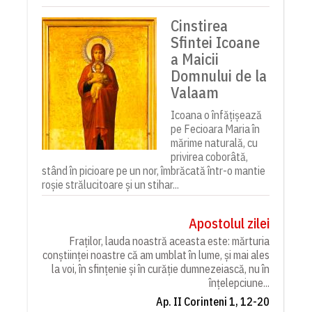
Cinstirea
Sfintei Icoane
a Maicii
Domnului de la
Valaam
Icoana o înfățișează
pe Fecioara Maria în
mărime naturală, cu
privirea coborâtă,
stând în picioare pe un nor, îmbrăcată într-o mantie
roșie strălucitoare și un stihar...
Apostolul zilei
Fraților, lauda noastră aceasta este: mărturia
conștiinței noastre că am umblat în lume, și mai ales
la voi, în sfințenie și în curăție dumnezeiască, nu în
înțelepciune...
Ap. II Corinteni 1, 12-20