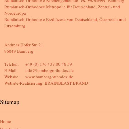
Rumänisch-Orthodoxe Kirchengemeinde
"Hl. Paraskevi"
Bamberg
Rumänisch-Orthodoxe Metropolie für Deutschland, Zentral- und
Nordeuropa
Rumänisch-Orthodoxe Erzdiözese von Deutschland, Österreich und
Luxemburg
Andreas Hofer Str. 21
96049 Bamberg
Telefon:
+49 (0) 176 / 38 00 46 59
E-Mail:
info@bambergorthodox.de
Website:
www.bambergorthodox.de
Website-Realisierung:
BRAINBEAST BRAND
Sitemap
Home
Geschichte