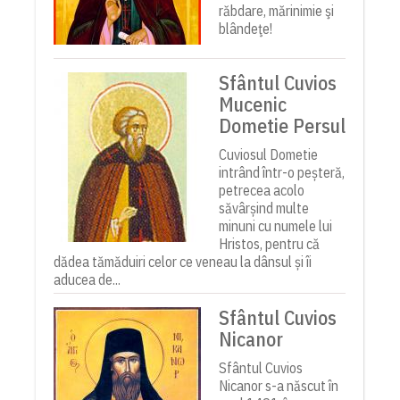
răbdare, mărinimie şi
blândeţe!
Sfântul Cuvios
Mucenic
Dometie Persul
Cuviosul Dometie
intrând într-o peșteră,
petrecea acolo
săvârșind multe
minuni cu numele lui
Hristos, pentru că
dădea tămăduiri celor ce veneau la dânsul și îi
aducea de...
Sfântul Cuvios
Nicanor
Sfântul Cuvios
Nicanor s-a născut în