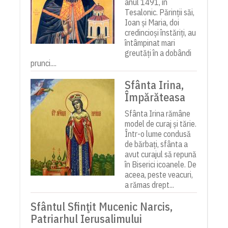
anul 1491, în
Tesalonic. Părinții săi,
Ioan și Maria, doi
credincioși înstăriți, au
întâmpinat mari
greutăți în a dobândi
prunci....
Sfânta Irina,
Împărăteasa
Sfânta Irina rămâne
model de curaj și tărie.
Într-o lume condusă
de bărbați, sfânta a
avut curajul să repună
în Biserici icoanele. De
aceea, peste veacuri,
a rămas drept...
Sfântul Sfinţit Mucenic Narcis,
Patriarhul Ierusalimului