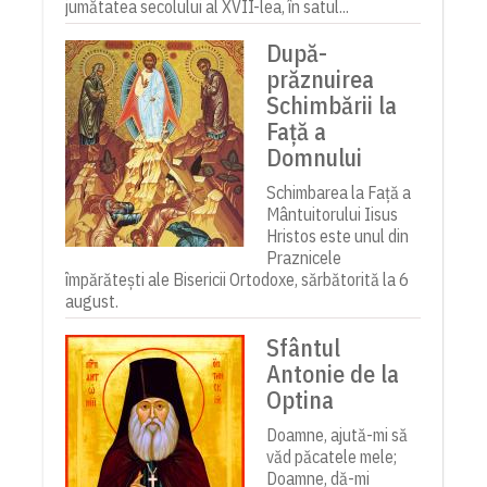
jumătatea secolului al XVII-lea, în satul...
După-
prăznuirea
Schimbării la
Față a
Domnului
Schimbarea la Față a
Mântuitorului Iisus
Hristos este unul din
Praznicele
împărătești ale Bisericii Ortodoxe, sărbătorită la 6
august.
Sfântul
Antonie de la
Optina
Doamne, ajută-mi să
văd păcatele mele;
Doamne, dă-mi