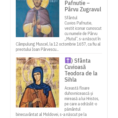
Pafnutie –
Pârvu Zugravul
Sfântul
Cuvios Pafnutie,
vestit iconar cunoscut
cu numele de Pârvu
„Mutul”, s-a născut în
Câmpulung Muscel, la 12 octombrie 1657, ca fiu al
preotului Ioan Pârvescu...
) Sfânta
Cuvioasă
Teodora de la
Sihla
Această floare
duhovnicească și
mireasă a lui Hristos,
pe care a odrăslit-o
pământul
binecuvântat al Moldovei, s-a născut pe la