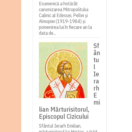
Ecumenică a hotărât
canonizarea Mitropolitului
Calinic al Edessei, Pellei și
Almopiei (1919-1984) și
pomenirea lui în fiecare an la
data de...
Sf
ân
tu
l
Ie
ra
rh
E
mi
lian Mărturisitorul,
Episcopul Cizicului
Sfântul Ierarh Emilian,
mărturisitorul lui Hristos, a trăit