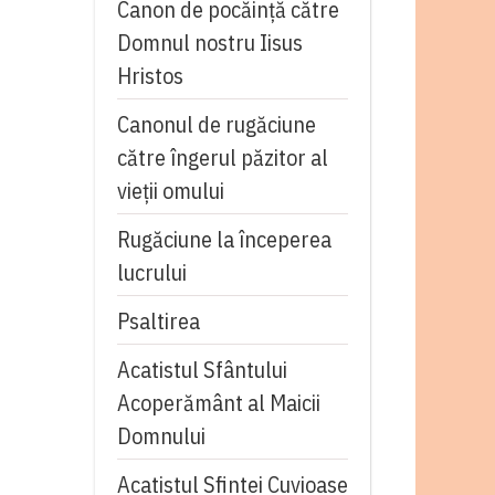
Canon de pocăință către
Domnul nostru Iisus
Hristos
Canonul de rugăciune
către îngerul păzitor al
vieții omului
Rugăciune la începerea
lucrului
Psaltirea
Acatistul Sfântului
Acoperământ al Maicii
Domnului
Acatistul Sfintei Cuvioase