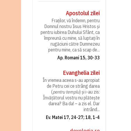
Apostolul zilei
Fraților, vă îndemn, pentru
Domnul nostru Iisus Hristos și
pentru iubirea Duhului Sfânt, ca
împreună cu mine, să luptați în
rugăciuni către Dumnezeu
pentru mine, ca să scap de...
Ap. Romani 15, 30-33
Evanghelia zilei
În vremea aceea s-au apropiat
de Petru cei ce strâng darea
(
pentru templu
) și i-au zis:
Învățătorul vostru nu plătește
darea? Ba da! – a zis el. Dar
intrând...
Ev. Matei 17, 24-27; 18, 1-4
doxologia.ro