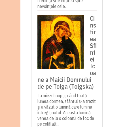
credință și le întărea spre
nevoințele cele...
Ci
ns
tir
ea
Sfi
nt
ei
Ic
oa
ne a Maicii Domnului
de pe Tolga (Tolgska)
La miezul nopții, când toată
lumea dormea, sfântul s-a trezit
și a văzut o lumină care lumina
întreg ținutul. Aceasta lumină
venea de la o coloană de foc de
pe celălalt...