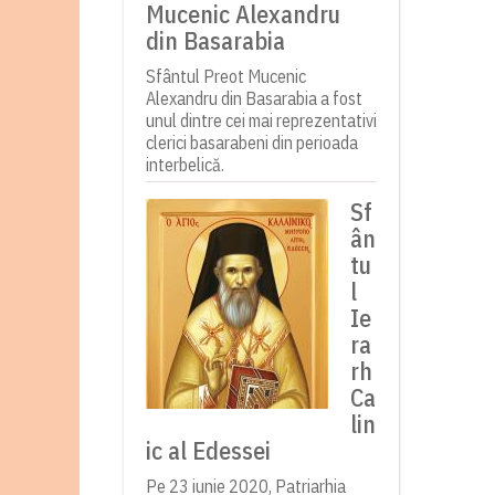
Mucenic Alexandru
din Basarabia
Sfântul Preot Mucenic
Alexandru din Basarabia a fost
unul dintre cei mai reprezentativi
clerici basarabeni din perioada
interbelică.
Sf
ân
tu
l
Ie
ra
rh
Ca
lin
ic al Edessei
Pe 23 iunie 2020, Patriarhia