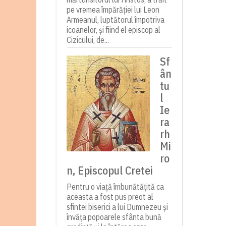
pe vremea împărăției lui Leon
Armeanul, luptătorul împotriva
icoanelor, și fiind el episcop al
Cizicului, de...
Sf
ân
tu
l
Ie
ra
rh
Mi
ro
n, Episcopul Cretei
Pentru o viață îmbunătățită ca
aceasta a fost pus preot al
sfintei biserici a lui Dumnezeu și
învăța popoarele sfânta bună