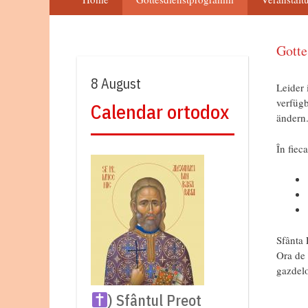
Gott
8 August
Leider 
verfügb
Calendar ortodox
ändern
În fiec
Sfânta 
Ora de 
gazdelo
) Sfântul Preot