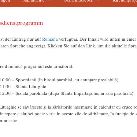
esdienstprogramm
ist der Eintrag nur auf
Română
verfügbar. Der Inhalt wird unten in einer
aren Sprache angezeigt. Klicken Sie auf den Link, um die aktuelle Spr
.
are duminică programul este următorul:
10:00 – Spovedanii (în biroul parohial, cu anunțare prealabilă)
11:30 – Sfânta Liturghie
12:30 – Școala parohială (după Sfânta Împărtășanie, în sala parohială)
Liturghie se săvârșește și la sărbătorile însemnate în calendar cu cruce ro
începere a slujbei poate varia în aceste zile de sărbătoare, în funcție de 
r noastre.