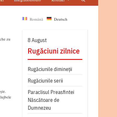
Română
Deutsch
ache zu
8 August
Rugăciuni zilnice
Rugăciunile dimineții
Rugăciunile serii
șie.
Paraclisul Preasfintei
slujbele
Născătoare de
Dumnezeu