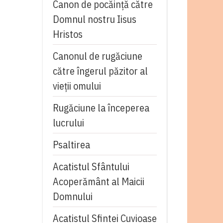
Canon de pocăință către
Domnul nostru Iisus
Hristos
Canonul de rugăciune
către îngerul păzitor al
vieții omului
Rugăciune la începerea
lucrului
Psaltirea
Acatistul Sfântului
Acoperământ al Maicii
Domnului
Acatistul Sfintei Cuvioase