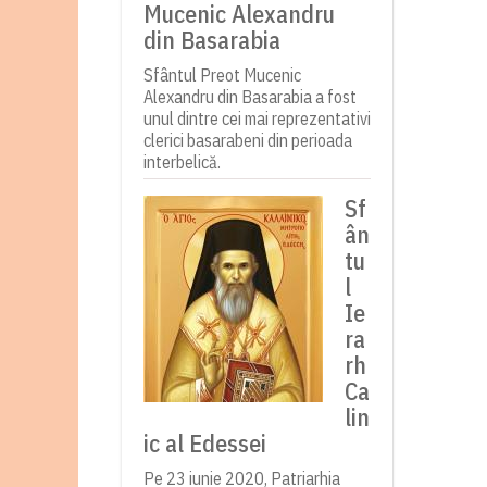
Mucenic Alexandru
din Basarabia
Sfântul Preot Mucenic
Alexandru din Basarabia a fost
unul dintre cei mai reprezentativi
clerici basarabeni din perioada
interbelică.
Sf
ân
tu
l
Ie
ra
rh
Ca
lin
ic al Edessei
Pe 23 iunie 2020, Patriarhia