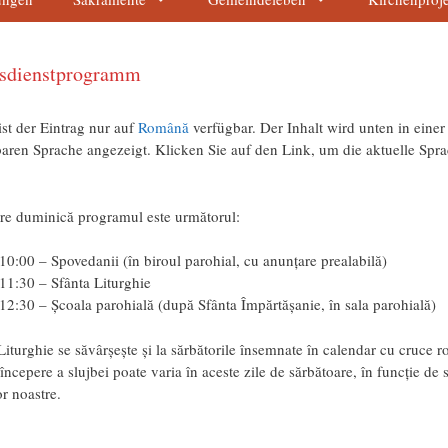
esdienstprogramm
ist der Eintrag nur auf
Română
verfügbar. Der Inhalt wird unten in einer
aren Sprache angezeigt. Klicken Sie auf den Link, um die aktuelle Spr
.
are duminică programul este următorul:
10:00 – Spovedanii (în biroul parohial, cu anunțare prealabilă)
11:30 – Sfânta Liturghie
12:30 – Școala parohială (după Sfânta Împărtășanie, în sala parohială)
Liturghie se săvârșește și la sărbătorile însemnate în calendar cu cruce ro
începere a slujbei poate varia în aceste zile de sărbătoare, în funcție de 
r noastre.