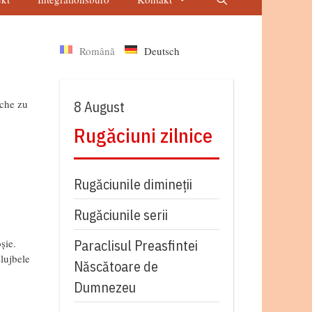
Română
Deutsch
ache zu
8 August
Rugăciuni zilnice
Rugăciunile dimineții
Rugăciunile serii
șie.
Paraclisul Preasfintei
slujbele
Născătoare de
Dumnezeu