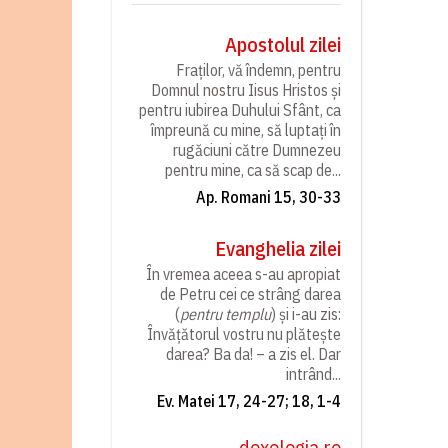
Apostolul zilei
Fraților, vă îndemn, pentru
Domnul nostru Iisus Hristos și
pentru iubirea Duhului Sfânt, ca
împreună cu mine, să luptați în
rugăciuni către Dumnezeu
pentru mine, ca să scap de...
Ap. Romani 15, 30-33
Evanghelia zilei
În vremea aceea s-au apropiat
de Petru cei ce strâng darea
(
pentru templu
) și i-au zis:
Învățătorul vostru nu plătește
darea? Ba da! – a zis el. Dar
intrând...
Ev. Matei 17, 24-27; 18, 1-4
doxologia.ro