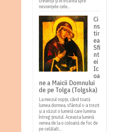
credință și le întărea spre
nevoințele cele...
Ci
ns
tir
ea
Sfi
nt
ei
Ic
oa
ne a Maicii Domnului
de pe Tolga (Tolgska)
La miezul nopții, când toată
lumea dormea, sfântul s-a trezit
și a văzut o lumină care lumina
întreg ținutul. Aceasta lumină
venea de la o coloană de foc de
pe celălalt...