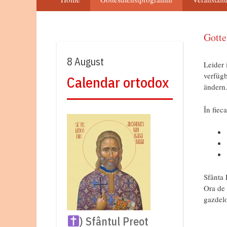
Gott
8 August
Leider 
verfügb
Calendar ortodox
ändern
În fiec
Sfânta 
Ora de 
gazdelo
) Sfântul Preot