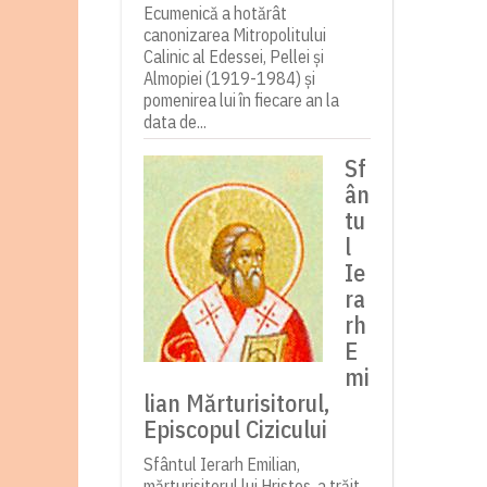
Ecumenică a hotărât
canonizarea Mitropolitului
Calinic al Edessei, Pellei și
Almopiei (1919-1984) și
pomenirea lui în fiecare an la
data de...
Sf
ân
tu
l
Ie
ra
rh
E
mi
lian Mărturisitorul,
Episcopul Cizicului
Sfântul Ierarh Emilian,
mărturisitorul lui Hristos, a trăit