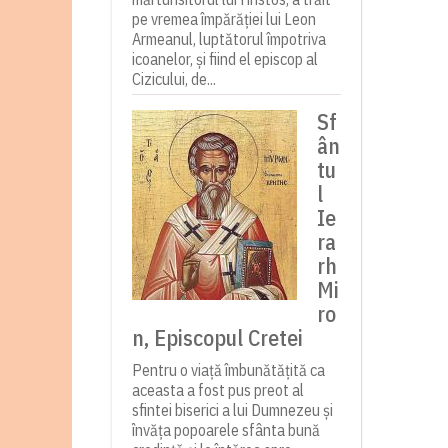
pe vremea împărăției lui Leon
Armeanul, luptătorul împotriva
icoanelor, și fiind el episcop al
Cizicului, de...
Sf
ân
tu
l
Ie
ra
rh
Mi
ro
n, Episcopul Cretei
Pentru o viață îmbunătățită ca
aceasta a fost pus preot al
sfintei biserici a lui Dumnezeu și
învăța popoarele sfânta bună