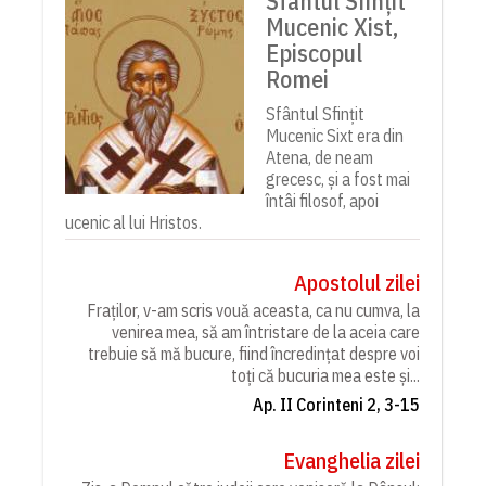
Sfântul Sfințit
Mucenic Xist,
Episcopul
Romei
Sfântul Sfințit
Mucenic Sixt era din
Atena, de neam
grecesc, și a fost mai
întâi filosof, apoi
ucenic al lui Hristos.
Apostolul zilei
Fraților, v-am scris vouă aceasta, ca nu cumva, la
venirea mea, să am întristare de la aceia care
trebuie să mă bucure, fiind încredințat despre voi
toți că bucuria mea este și...
Ap. II Corinteni 2, 3-15
Evanghelia zilei