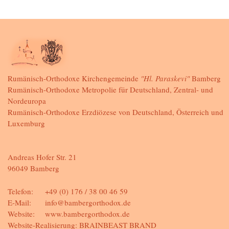
Rumänisch-Orthodoxe Kirchengemeinde
"Hl. Paraskevi"
Bamberg
Rumänisch-Orthodoxe Metropolie für Deutschland, Zentral- und
Nordeuropa
Rumänisch-Orthodoxe Erzdiözese von Deutschland, Österreich und
Luxemburg
Andreas Hofer Str. 21
96049 Bamberg
Telefon:
+49 (0) 176 / 38 00 46 59
E-Mail:
info@bambergorthodox.de
Website:
www.bambergorthodox.de
Website-Realisierung:
BRAINBEAST BRAND