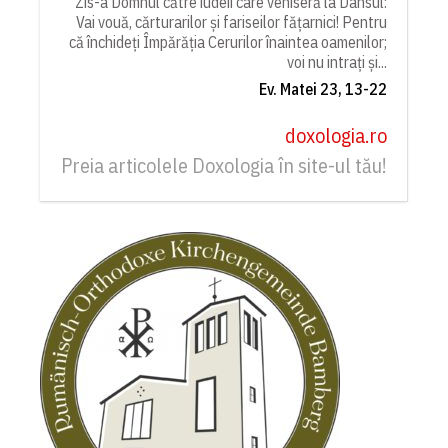
Zis-a Domnul către iudeii care veniseră la Dânsul:
Vai vouă, cărturarilor și fariseilor fățarnici! Pentru
că închideți Împărăția Cerurilor înaintea oamenilor;
voi nu intrați și...
Ev. Matei 23, 13-22
doxologia.ro
Preia articolele Doxologia în site-ul tău!