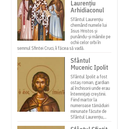
Laurențiu
Arhidiaconul
Sfântul Laurențiu
chemând numele lui
Iisus Hristos și
punându-și mâinile pe
ochii celor orbi în
semnul Sfintei Cruci, îi făcea să vadă.
Sfântul
Mucenic Ipolit
Sfântul Ipolit a fost
ostaș roman, gardian
al închisorii unde erau
întemnițați creștinii.
Fiind martor la
numeroase tămăduiri
minunate făcute de
Sfântul Laurențiu,...