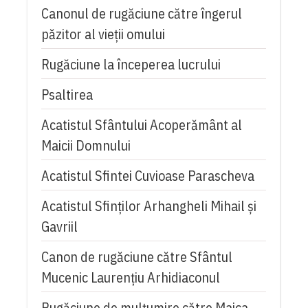
Canonul de rugăciune către îngerul
păzitor al vieții omului
Rugăciune la începerea lucrului
Psaltirea
Acatistul Sfântului Acoperământ al
Maicii Domnului
Acatistul Sfintei Cuvioase Parascheva
Acatistul Sfinților Arhangheli Mihail și
Gavriil
Canon de rugăciune către Sfântul
Mucenic Laurențiu Arhidiaconul
Rugăciune de mulţumire către Maica