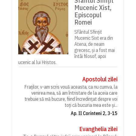
Sfântul Sfințit
Mucenic Xist,
Episcopul
Romei
Sfântul Sfințit
Mucenic Sixt era din
Atena, de neam
grecesc, și a fost mai
întâi filosof, apoi
ucenic al lui Hristos.
Apostolul zilei
Fraților, v-am scris vouă aceasta, ca nu cumva, la
venirea mea, să am întristare de la aceia care
trebuie să mă bucure, fiind încredințat despre voi
toți că bucuria mea este și...
Ap. II Corinteni 2, 3-15
Evanghelia zilei