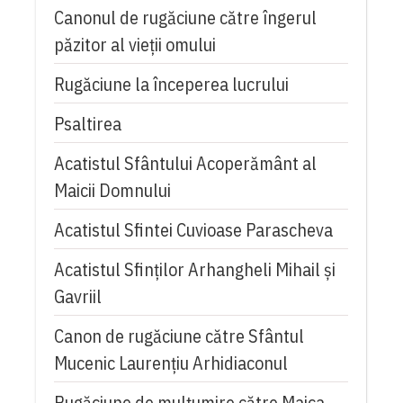
Canonul de rugăciune către îngerul
păzitor al vieții omului
Rugăciune la începerea lucrului
Psaltirea
Acatistul Sfântului Acoperământ al
Maicii Domnului
Acatistul Sfintei Cuvioase Parascheva
Acatistul Sfinților Arhangheli Mihail și
Gavriil
Canon de rugăciune către Sfântul
Mucenic Laurențiu Arhidiaconul
Rugăciune de mulţumire către Maica