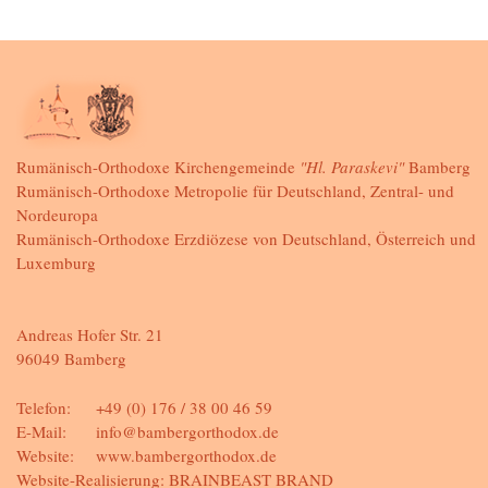
Rumänisch-Orthodoxe Kirchengemeinde
"Hl. Paraskevi"
Bamberg
Rumänisch-Orthodoxe Metropolie für Deutschland, Zentral- und
Nordeuropa
Rumänisch-Orthodoxe Erzdiözese von Deutschland, Österreich und
Luxemburg
Andreas Hofer Str. 21
96049 Bamberg
Telefon:
+49 (0) 176 / 38 00 46 59
E-Mail:
info@bambergorthodox.de
Website:
www.bambergorthodox.de
Website-Realisierung:
BRAINBEAST BRAND