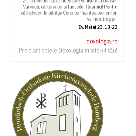
Zis-a Domnul către iudeii care veniseră la Dânsul:
Vai vouă, cărturarilor și fariseilor fățarnici! Pentru
că închideți Împărăția Cerurilor înaintea oamenilor;
voi nu intrați și...
Ev. Matei 23, 13-22
doxologia.ro
Preia articolele Doxologia în site-ul tău!