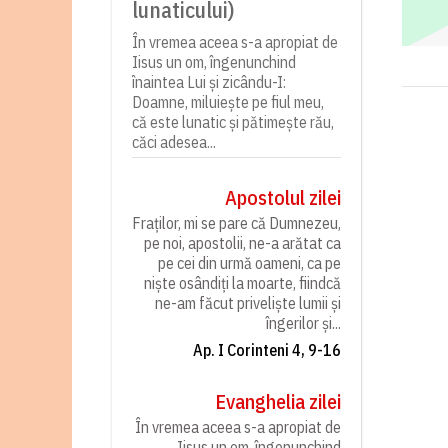
lunaticului)
În vremea aceea s-a apropiat de
Iisus un om, îngenunchind
înaintea Lui și zicându-I:
Doamne, miluiește pe fiul meu,
că este lunatic și pătimește rău,
căci adesea...
Apostolul zilei
Fraților, mi se pare că Dumnezeu,
pe noi, apostolii, ne-a arătat ca
pe cei din urmă oameni, ca pe
niște osândiți la moarte, fiindcă
ne-am făcut priveliște lumii și
îngerilor și...
Ap. I Corinteni 4, 9-16
Evanghelia zilei
În vremea aceea s-a apropiat de
Iisus un om, îngenunchind