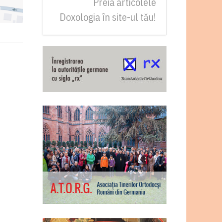
Preia articolele
Doxologia în site-ul tău!