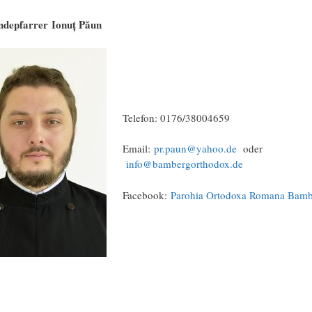
depfarrer Ionuț Păun
Telefon: 0176/38004659
Email:
pr.paun@yahoo.de
oder
info@bambergorthodox.de
Facebook:
Parohia Ortodoxa Romana Bamb