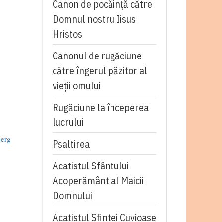
Canon de pocăință către
Domnul nostru Iisus
Hristos
Canonul de rugăciune
către îngerul păzitor al
vieții omului
Rugăciune la începerea
lucrului
erg
Psaltirea
Acatistul Sfântului
Acoperământ al Maicii
Domnului
Acatistul Sfintei Cuvioase