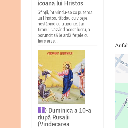
icoana lui Hristos
Sfinții, întărindu-se cu puterea
lui Hristos, răbdau cu vitejie,
neslăbind cu trupurile. Iar
tiranul, văzând acest lucru, a
poruncit să le ardă fețele cu
fiare arse,...
Anfah
) Duminica a 10-a
după Rusalii
(Vindecarea