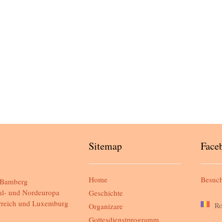
Sitemap
Face
Home
Besuch
Bamberg
al- und Nordeuropa
Geschichte
rreich und Luxemburg
R
Organizare
Gottesdienstprogramm