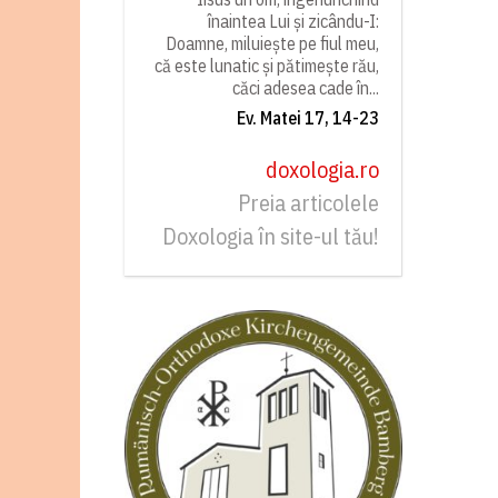
înaintea Lui și zicându-I:
Doamne, miluiește pe fiul meu,
că este lunatic și pătimește rău,
căci adesea cade în...
Ev. Matei 17, 14-23
doxologia.ro
Preia articolele
Doxologia în site-ul tău!