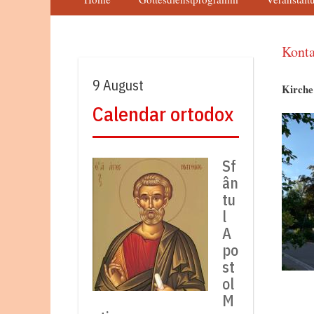
Konta
9 August
Kirche
Calendar ortodox
Sf
ân
tu
l
A
po
st
ol
M