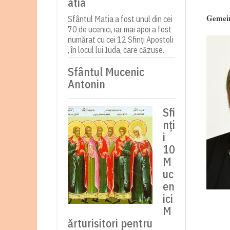
atia
Gemein
Sfântul Matia a fost unul din cei
70 de ucenici, iar mai apoi a fost
numărat cu cei 12 Sfinți Apostoli
, în locul lui Iuda, care căzuse.
Sfântul Mucenic
Antonin
Sfi
nți
i
10
M
uc
en
ici
M
ărturisitori pentru