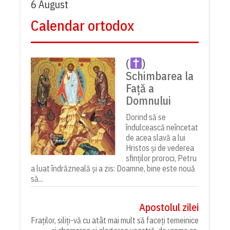
6 August
Calendar ortodox
(
)
Schimbarea la
Față a
Domnului
Dorind să se
îndulcească neîncetat
de acea slavă a lui
Hristos și de vederea
sfinților proroci, Petru
a luat îndrăzneală și a zis: Doamne, bine este nouă
să...
Apostolul zilei
Fraților, siliți-vă cu atât mai mult să faceți temeinice