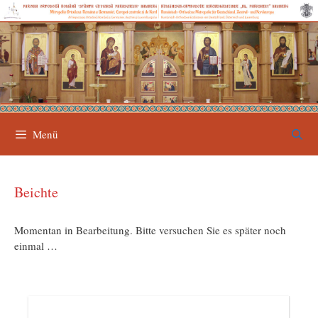
Zum
Inhalt
springen
Menü
Beichte
Momentan in Bearbeitung. Bitte versuchen Sie es später noch
einmal …