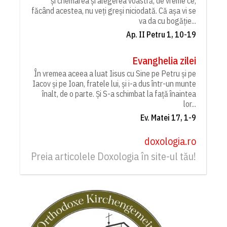
și chemarea și alegerea voastră, de vreme ce,
făcând acestea, nu veți greși niciodată. Că așa vi se
va da cu bogăție...
Ap. II Petru 1, 10-19
Evanghelia zilei
În vremea aceea a luat Iisus cu Sine pe Petru și pe
Iacov și pe Ioan, fratele lui, și i-a dus într-un munte
înalt, de o parte. Și S-a schimbat la față înaintea
lor...
Ev. Matei 17, 1-9
doxologia.ro
Preia articolele Doxologia în site-ul tău!