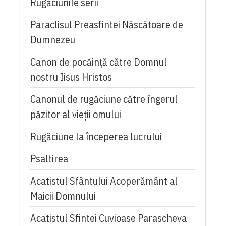
Rugăciunile serii
Paraclisul Preasfintei Născătoare de
Dumnezeu
Canon de pocăință către Domnul
nostru Iisus Hristos
Canonul de rugăciune către îngerul
păzitor al vieții omului
Rugăciune la începerea lucrului
Psaltirea
Acatistul Sfântului Acoperământ al
Maicii Domnului
Acatistul Sfintei Cuvioase Parascheva