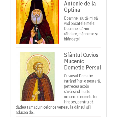
Antonie de la
Optina
Doamne, ajută-mi să
văd păcatele mele;
Doamne, dă-mi
răbdare, mărinimie şi
blândeţe!
Sfântul Cuvios
Mucenic
Dometie Persul
Cuviosul Dometie
intrând într-o peșteră,
petrecea acolo
săvârșind multe
minuni cu numele lui
Hristos, pentru că
dădea tămăduiri celor ce veneau la dânsul și îi
aducea de...