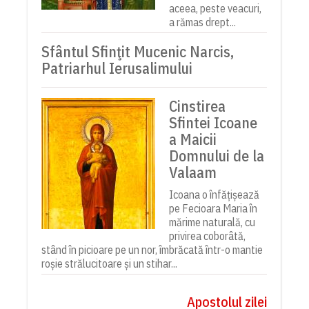
aceea, peste veacuri,
a rămas drept...
Sfântul Sfinţit Mucenic Narcis,
Patriarhul Ierusalimului
Cinstirea
Sfintei Icoane
a Maicii
Domnului de la
Valaam
Icoana o înfățișează
pe Fecioara Maria în
mărime naturală, cu
privirea coborâtă,
stând în picioare pe un nor, îmbrăcată într-o mantie
roșie strălucitoare și un stihar...
Apostolul zilei