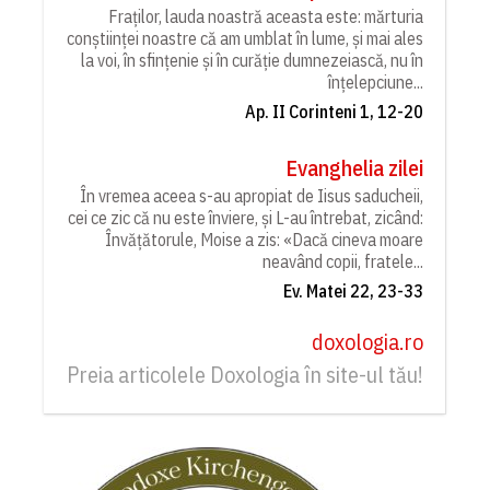
Fraților, lauda noastră aceasta este: mărturia
conștiinței noastre că am umblat în lume, și mai ales
la voi, în sfințenie și în curăție dumnezeiască, nu în
înțelepciune...
Ap. II Corinteni 1, 12-20
Evanghelia zilei
În vremea aceea s-au apropiat de Iisus saducheii,
cei ce zic că nu este înviere, și L-au întrebat, zicând:
Învățătorule, Moise a zis: «Dacă cineva moare
neavând copii, fratele...
Ev. Matei 22, 23-33
doxologia.ro
Preia articolele Doxologia în site-ul tău!