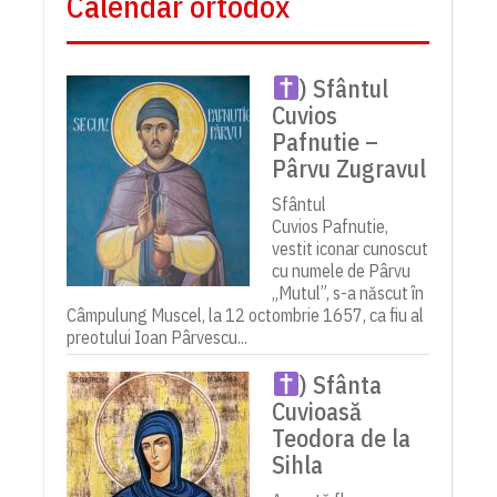
Calendar ortodox
) Sfântul
Cuvios
Pafnutie –
Pârvu Zugravul
Sfântul
Cuvios Pafnutie,
vestit iconar cunoscut
cu numele de Pârvu
„Mutul”, s-a născut în
Câmpulung Muscel, la 12 octombrie 1657, ca fiu al
preotului Ioan Pârvescu...
) Sfânta
Cuvioasă
Teodora de la
Sihla