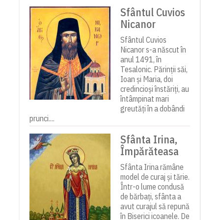
Sfântul Cuvios
Nicanor
Sfântul Cuvios
Nicanor s-a născut în
anul 1491, în
Tesalonic. Părinții săi,
Ioan și Maria, doi
credincioși înstăriți, au
întâmpinat mari
greutăți în a dobândi
prunci....
Sfânta Irina,
Împărăteasa
Sfânta Irina rămâne
model de curaj și tărie.
Într-o lume condusă
de bărbați, sfânta a
avut curajul să repună
în Biserici icoanele. De