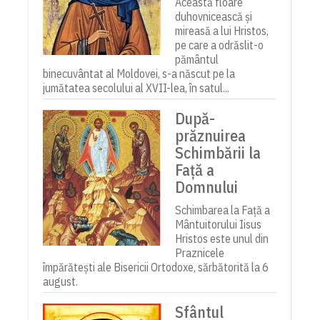
Această floare
duhovnicească și
mireasă a lui Hristos,
pe care a odrăslit-o
pământul
binecuvântat al Moldovei, s-a născut pe la
jumătatea secolului al XVII-lea, în satul...
După-
prăznuirea
Schimbării la
Față a
Domnului
Schimbarea la Față a
Mântuitorului Iisus
Hristos este unul din
Praznicele
împărătești ale Bisericii Ortodoxe, sărbătorită la 6
august.
Sfântul