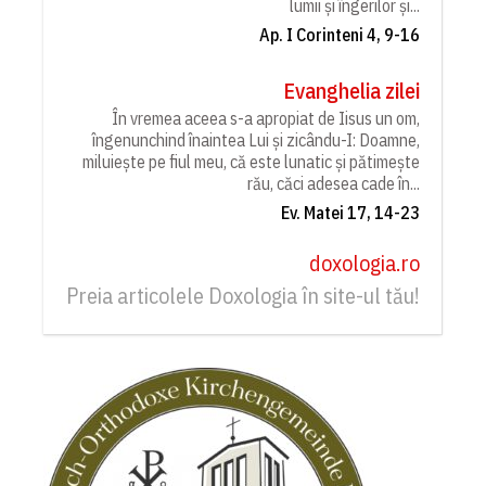
lumii și îngerilor și...
Ap. I Corinteni 4, 9-16
Evanghelia zilei
În vremea aceea s-a apropiat de Iisus un om,
îngenunchind înaintea Lui și zicându-I: Doamne,
miluiește pe fiul meu, că este lunatic și pătimește
rău, căci adesea cade în...
Ev. Matei 17, 14-23
doxologia.ro
Preia articolele Doxologia în site-ul tău!