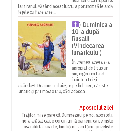
neslăbind cu trupurile.
Iar tiranul, văzând acest lucru, a poruncit să le ardă
fețele cu fiare arse,...
) Duminica a
10-a după
Rusalii
(Vindecarea
lunaticului)
În vremea aceea s-a
apropiat de Iisus un
om, îngenunchind
înaintea Lui și
zicându-I: Doamne, miluiește pe fiul meu, că este
lunatic și pătimește rău, căci adesea...
Apostolul zilei
Fraților, mi se pare că Dumnezeu, pe noi, apostolii,
ne-a arătat ca pe cei din urmă oameni, ca pe niște
osândiți la moarte, fiindcă ne-am făcut priveliște