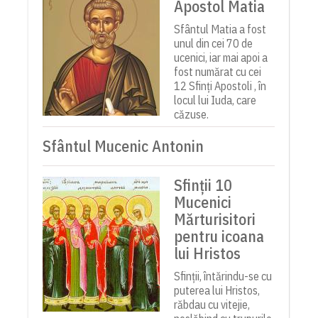
Apostol Matia
Sfântul Matia a fost
unul din cei 70 de
ucenici, iar mai apoi a
fost numărat cu cei
12 Sfinți Apostoli , în
locul lui Iuda, care
căzuse.
Sfântul Mucenic Antonin
Sfinții 10
Mucenici
Mărturisitori
pentru icoana
lui Hristos
Sfinții, întărindu-se cu
puterea lui Hristos,
răbdau cu vitejie,