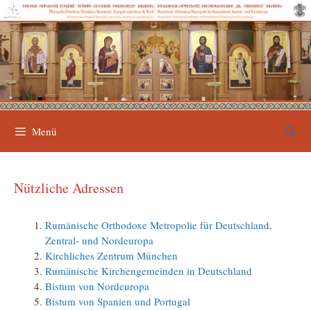
Zum
Inhalt
springen
Menü
Nützliche Adressen
Rumänische Orthodoxe Metropolie für Deutschland,
Zentral- und Nordeuropa
Kirchliches Zentrum München
Rumänische Kirchengemeinden in Deutschland
Bistum von Nordeuropa
Bistum von Spanien und Portugal