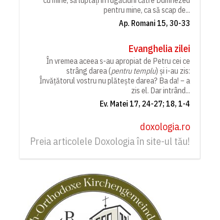
cu mine, să luptați în rugăciuni către Dumnezeu
pentru mine, ca să scap de...
Ap. Romani 15, 30-33
Evanghelia zilei
În vremea aceea s-au apropiat de Petru cei ce
strâng darea (
pentru templu
) și i-au zis:
Învățătorul vostru nu plătește darea? Ba da! – a
zis el. Dar intrând...
Ev. Matei 17, 24-27; 18, 1-4
doxologia.ro
Preia articolele Doxologia în site-ul tău!