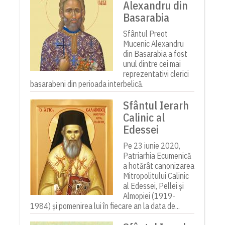
Alexandru din
Basarabia
Sfântul Preot
Mucenic Alexandru
din Basarabia a fost
unul dintre cei mai
reprezentativi clerici
basarabeni din perioada interbelică.
Sfântul Ierarh
Calinic al
Edessei
Pe 23 iunie 2020,
Patriarhia Ecumenică
a hotărât canonizarea
Mitropolitului Calinic
al Edessei, Pellei și
Almopiei (1919-
1984) și pomenirea lui în fiecare an la data de...