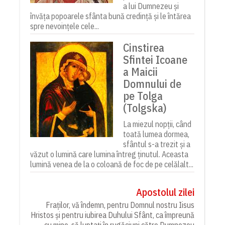
a lui Dumnezeu și
învăța popoarele sfânta bună credință și le întărea
spre nevoințele cele...
Cinstirea
Sfintei Icoane
a Maicii
Domnului de
pe Tolga
(Tolgska)
La miezul nopții, când
toată lumea dormea,
sfântul s-a trezit și a
văzut o lumină care lumina întreg ținutul. Aceasta
lumină venea de la o coloană de foc de pe celălalt...
Apostolul zilei
Fraților, vă îndemn, pentru Domnul nostru Iisus
Hristos și pentru iubirea Duhului Sfânt, ca împreună