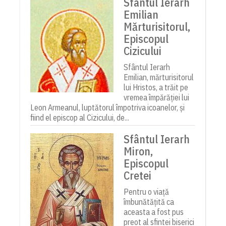
Sfântul Ierarh
Emilian
Mărturisitorul,
Episcopul
Cizicului
Sfântul Ierarh
Emilian, mărturisitorul
lui Hristos, a trăit pe
vremea împărăției lui
Leon Armeanul, luptătorul împotriva icoanelor, și
fiind el episcop al Cizicului, de...
Sfântul Ierarh
Miron,
Episcopul
Cretei
Pentru o viață
îmbunătățită ca
aceasta a fost pus
preot al sfintei biserici