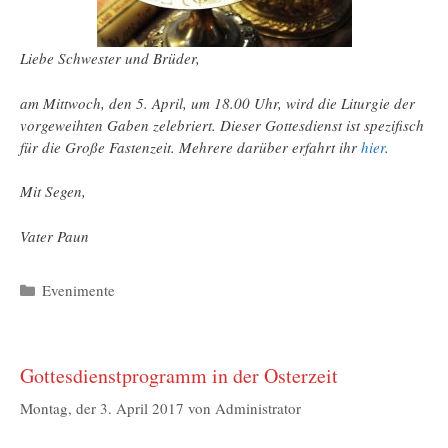
Liebe Schwester und Brüder,
am Mittwoch, den 5. April, um 18.00 Uhr, wird die Liturgie der
vorgeweihten Gaben zelebriert. Dieser Gottesdienst ist spezifisch
für die Große Fastenzeit. Mehrere darüber erfahrt ihr
hier
.
Mit Segen,
Vater Paun
Kategorien
Evenimente
Gottesdienstprogramm in der Osterzeit
Montag, der 3. April 2017
von
Administrator