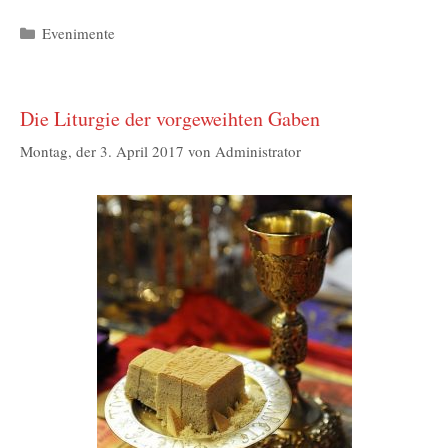
Kategorien
Evenimente
Die Liturgie der vorgeweihten Gaben
Montag, der 3. April 2017
von
Administrator