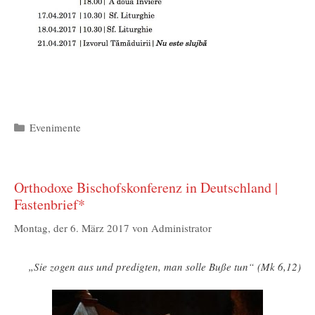
Kategorien
Evenimente
Orthodoxe Bischofskonferenz in Deutschland |
Fastenbrief*
Montag, der 6. März 2017
von
Administrator
„Sie zogen aus und predigten, man solle Buße tun“ (Mk 6,12)