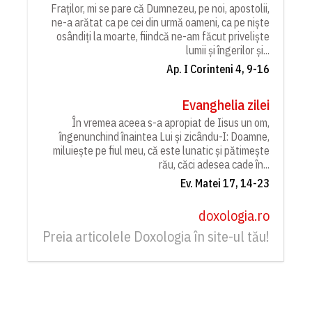
Fraților, mi se pare că Dumnezeu, pe noi, apostolii,
ne-a arătat ca pe cei din urmă oameni, ca pe niște
osândiți la moarte, fiindcă ne-am făcut priveliște
lumii și îngerilor și...
Ap. I Corinteni 4, 9-16
Evanghelia zilei
În vremea aceea s-a apropiat de Iisus un om,
îngenunchind înaintea Lui și zicându-I: Doamne,
miluiește pe fiul meu, că este lunatic și pătimește
rău, căci adesea cade în...
Ev. Matei 17, 14-23
doxologia.ro
Preia articolele Doxologia în site-ul tău!