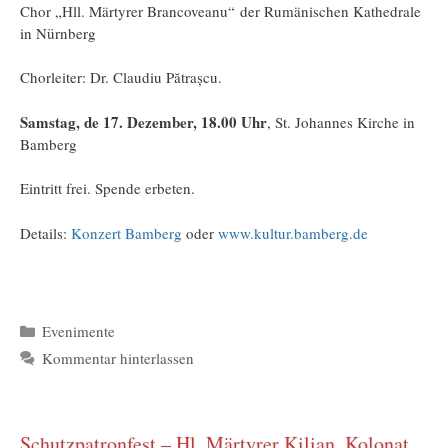
Chor „Hll. Märtyrer Brancoveanu“ der Rumänischen Kathedrale
in Nürnberg
Chorleiter: Dr. Claudiu Pătrașcu.
Samstag, de 17. Dezember, 18.00 Uhr
, St. Johannes Kirche in
Bamberg
Eintritt frei. Spende erbeten.
Details:
Konzert Bamberg
oder
www.kultur.bamberg.de
Kategorien
Evenimente
Kommentar hinterlassen
Schutzpatronfest – Hl. Märtyrer Kilian, Kolonat