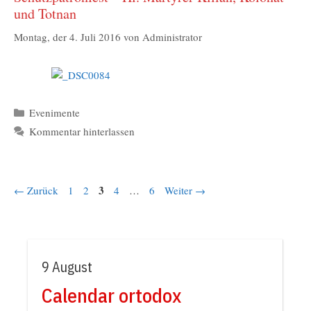
und Totnan
Montag, der 4. Juli 2016
von
Administrator
Kategorien
Evenimente
Kommentar hinterlassen
Seite
Seite
Seite
3
Seite
Seite
←
Zurück
1
2
4
…
6
Weiter
→
9 August
Calendar ortodox