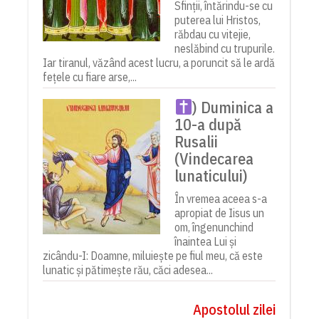
Sfinții, întărindu-se cu
puterea lui Hristos,
răbdau cu vitejie,
neslăbind cu trupurile.
Iar tiranul, văzând acest lucru, a poruncit să le ardă
fețele cu fiare arse,...
) Duminica a
10-a după
Rusalii
(Vindecarea
lunaticului)
În vremea aceea s-a
apropiat de Iisus un
om, îngenunchind
înaintea Lui și
zicându-I: Doamne, miluiește pe fiul meu, că este
lunatic și pătimește rău, căci adesea...
Apostolul zilei