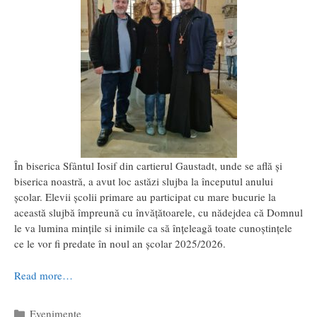
În biserica Sfântul Iosif din cartierul Gaustadt, unde se află și
biserica noastră, a avut loc astăzi slujba la începutul anului
școlar. Elevii școlii primare au participat cu mare bucurie la
această slujbă împreună cu învățătoarele, cu nădejdea că Domnul
le va lumina mințile si inimile ca să înțeleagă toate cunoștințele
ce le vor fi predate în noul an școlar 2025/2026.
Read more…
Categorii
Evenimente