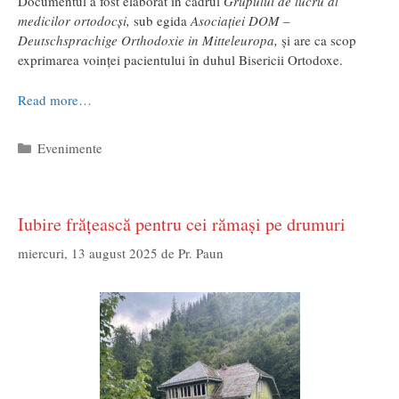
Documentul a fost elaborat în cadrul
Grupului de lucru al
medicilor ortodocși,
sub egida
Asociației DOM –
Deutschsprachige Orthodoxie in Mitteleuropa,
și are ca scop
exprimarea voinței pacientului în duhul Bisericii Ortodoxe.
Read more…
Categorii
Evenimente
Iubire frățească pentru cei rămași pe drumuri
miercuri, 13 august 2025
de
Pr. Paun