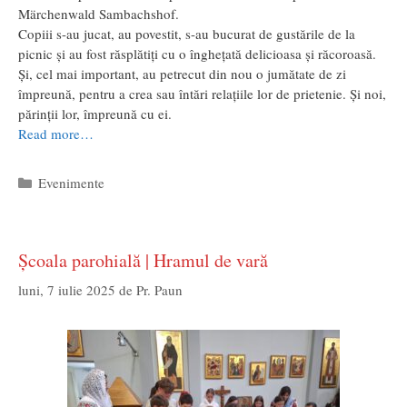
Märchenwald Sambachshof.
Copiii s-au jucat, au povestit, s-au bucurat de gustările de la
picnic și au fost răsplătiți cu o înghețată delicioasa și răcoroasă.
Și, cel mai important, au petrecut din nou o jumătate de zi
împreună, pentru a crea sau întări relațiile lor de prietenie. Și noi,
părinții lor, împreună cu ei.
Read more…
Categorii
Evenimente
Școala parohială | Hramul de vară
luni, 7 iulie 2025
de
Pr. Paun