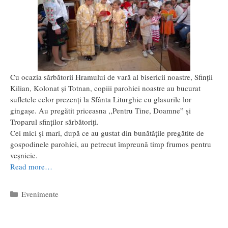
Cu ocazia sărbătorii Hramului de vară al bisericii noastre, Sfinții
Kilian, Kolonat și Totnan, copiii parohiei noastre au bucurat
sufletele celor prezenți la Sfânta Liturghie cu glasurile lor
gingașe. Au pregătit priceasna ,,Pentru Tine, Doamne” și
Troparul sfinților sărbătoriți.
Cei mici și mari, după ce au gustat din bunătățile pregătite de
gospodinele parohiei, au petrecut împreună timp frumos pentru
veșnicie.
Read more…
Categorii
Evenimente