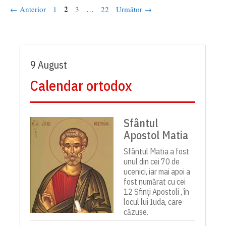
Pagina
Pagina
2
Pagina
Pagina
←
Anterior
1
3
…
22
Următor
→
9 August
Calendar ortodox
Sfântul
Apostol Matia
Sfântul Matia a fost
unul din cei 70 de
ucenici, iar mai apoi a
fost numărat cu cei
12 Sfinți Apostoli , în
locul lui Iuda, care
căzuse.