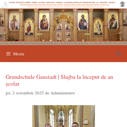
Sari
la
conținut
Meniu
Grundschule Gaustadt | Slujba la început de an
școlar
joi, 2 octombrie 2025
de
Administrator