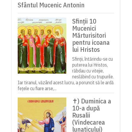
Sfântul Mucenic Antonin
Sfinții 10
Mucenici
Mărturisitori
pentru icoana
lui Hristos
Sfinții, întărindu-se cu
puterea lui Hristos,
răbdau cu vitejie,
neslăbind cu trupurile.
Iar tiranul, văzând acest lucru, a poruncit să le ardă
fețele cu fiare arse,...
✝) Duminica a
10-a după
Rusalii
(Vindecarea
lunaticului)