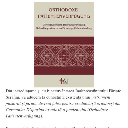
Din încredințarea și cu binecuvântarea Înaltpreasfințitului Părinte
Serafim, vă aducem la cunoștință existența unui
instrument
pastoral și juridic de real folos pentru credincioșii ortodocși din
Germania: Dispoziția ortodoxă a pacientului (Orthodoxe
Patientenverfügung).