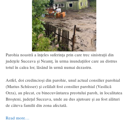
Parohia noastră a înțeles suferința prin care trec sinistrații din
județele Suceava și Neamț, în urma inundațiilor care au distrus
totul în calea lor, lăsând în urmă numai dezastru.
Astfel, doi credincioși din parohie, unul actual consilier parohial
(Marius Schüsser) și celălalt fost consilier parohial (Vasilică
Orza), au plecat, cu binecuvântarea preotului paroh, in localitatea
Broșteni, județul Suceava, unde au dus ajutoare și au fost alături
de câteva familii din zona afectată.
Read more…