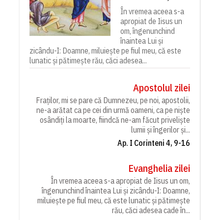
În vremea aceea s-a
apropiat de Iisus un
om, îngenunchind
înaintea Lui și
zicându-I: Doamne, miluiește pe fiul meu, că este
lunatic și pătimește rău, căci adesea...
Apostolul zilei
Fraților, mi se pare că Dumnezeu, pe noi, apostolii,
ne-a arătat ca pe cei din urmă oameni, ca pe niște
osândiți la moarte, fiindcă ne-am făcut priveliște
lumii și îngerilor și...
Ap. I Corinteni 4, 9-16
Evanghelia zilei
În vremea aceea s-a apropiat de Iisus un om,
îngenunchind înaintea Lui și zicându-I: Doamne,
miluiește pe fiul meu, că este lunatic și pătimește
rău, căci adesea cade în...