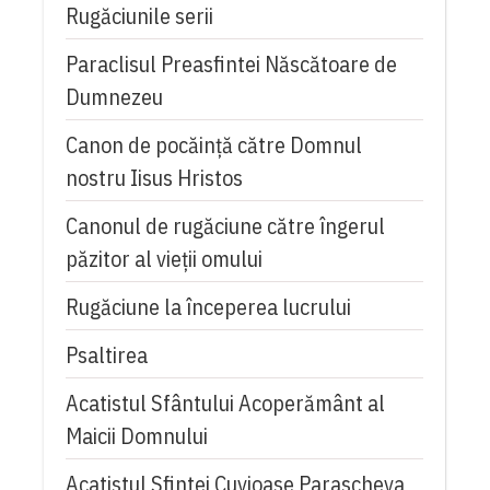
Rugăciunile serii
Paraclisul Preasfintei Născătoare de
Dumnezeu
Canon de pocăință către Domnul
nostru Iisus Hristos
Canonul de rugăciune către îngerul
păzitor al vieții omului
Rugăciune la începerea lucrului
Psaltirea
Acatistul Sfântului Acoperământ al
Maicii Domnului
Acatistul Sfintei Cuvioase Parascheva