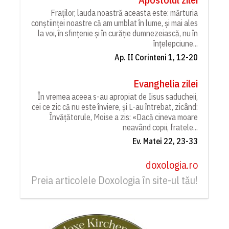
Fraților, lauda noastră aceasta este: mărturia
conștiinței noastre că am umblat în lume, și mai ales
la voi, în sfințenie și în curăție dumnezeiască, nu în
înțelepciune...
Ap. II Corinteni 1, 12-20
Evanghelia zilei
În vremea aceea s-au apropiat de Iisus saducheii,
cei ce zic că nu este înviere, și L-au întrebat, zicând:
Învățătorule, Moise a zis: «Dacă cineva moare
neavând copii, fratele...
Ev. Matei 22, 23-33
doxologia.ro
Preia articolele Doxologia în site-ul tău!