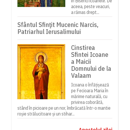
în Biserici icoanele. De
aceea, peste veacuri,
a rămas drept...
Sfântul Sfinţit Mucenic Narcis,
Patriarhul Ierusalimului
Cinstirea
Sfintei Icoane
a Maicii
Domnului de la
Valaam
Icoana o înfățișează
pe Fecioara Maria în
mărime naturală, cu
privirea coborâtă,
stând în picioare pe un nor, îmbrăcată într-o mantie
roșie strălucitoare și un stihar...
Apostolul zilei