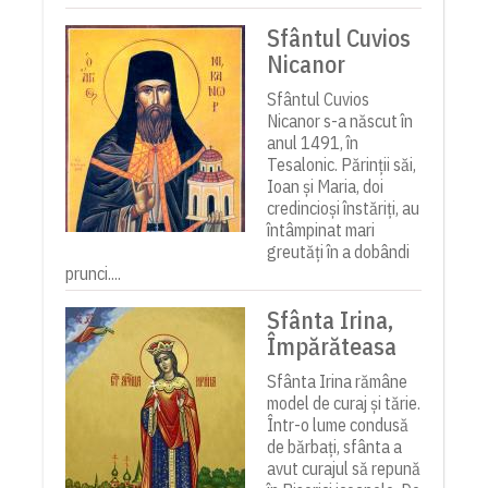
Sfântul Cuvios
Nicanor
Sfântul Cuvios
Nicanor s-a născut în
anul 1491, în
Tesalonic. Părinții săi,
Ioan și Maria, doi
credincioși înstăriți, au
întâmpinat mari
greutăți în a dobândi
prunci....
Sfânta Irina,
Împărăteasa
Sfânta Irina rămâne
model de curaj și tărie.
Într-o lume condusă
de bărbați, sfânta a
avut curajul să repună