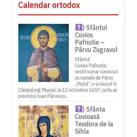
Calendar ortodox
) Sfântul
Cuvios
Pafnutie –
Pârvu Zugravul
Sfântul
Cuvios Pafnutie,
vestit iconar cunoscut
cu numele de Pârvu
„Mutul”, s-a născut în
Câmpulung Muscel, la 12 octombrie 1657, ca fiu al
preotului Ioan Pârvescu...
) Sfânta
Cuvioasă
Teodora de la
Sihla