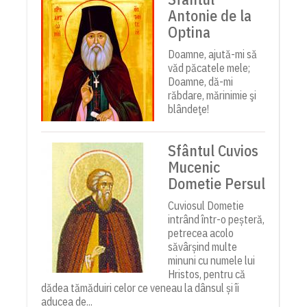
Antonie de la
Optina
Doamne, ajută-mi să
văd păcatele mele;
Doamne, dă-mi
răbdare, mărinimie şi
blândeţe!
Sfântul Cuvios
Mucenic
Dometie Persul
Cuviosul Dometie
intrând într-o peșteră,
petrecea acolo
săvârșind multe
minuni cu numele lui
Hristos, pentru că
dădea tămăduiri celor ce veneau la dânsul și îi
aducea de...