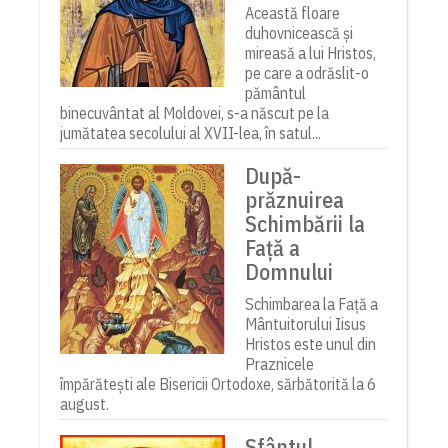
Această floare
duhovnicească și
mireasă a lui Hristos,
pe care a odrăslit-o
pământul
binecuvântat al Moldovei, s-a născut pe la
jumătatea secolului al XVII-lea, în satul...
După-
prăznuirea
Schimbării la
Față a
Domnului
Schimbarea la Față a
Mântuitorului Iisus
Hristos este unul din
Praznicele
împărătești ale Bisericii Ortodoxe, sărbătorită la 6
august.
Sfântul