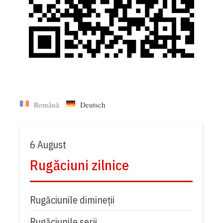
Română
Deutsch
6 August
Rugăciuni zilnice
Rugăciunile dimineții
Rugăciunile serii