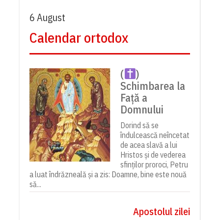
6 August
Calendar ortodox
(
)
Schimbarea la
Față a
Domnului
Dorind să se
îndulcească neîncetat
de acea slavă a lui
Hristos și de vederea
sfinților proroci, Petru
a luat îndrăzneală și a zis: Doamne, bine este nouă
să...
Apostolul zilei