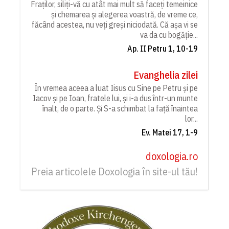
Fraților, siliți-vă cu atât mai mult să faceți temeinice
și chemarea și alegerea voastră, de vreme ce,
făcând acestea, nu veți greși niciodată. Că așa vi se
va da cu bogăție...
Ap. II Petru 1, 10-19
Evanghelia zilei
În vremea aceea a luat Iisus cu Sine pe Petru și pe
Iacov și pe Ioan, fratele lui, și i-a dus într-un munte
înalt, de o parte. Și S-a schimbat la față înaintea
lor...
Ev. Matei 17, 1-9
doxologia.ro
Preia articolele Doxologia în site-ul tău!