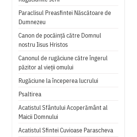
Paraclisul Preasfintei Născătoare de
Dumnezeu
Canon de pocăință către Domnul
nostru Iisus Hristos
Canonul de rugăciune către îngerul
păzitor al vieții omului
Rugăciune la începerea lucrului
Psaltirea
Acatistul Sfântului Acoperământ al
Maicii Domnului
Acatistul Sfintei Cuvioase Parascheva