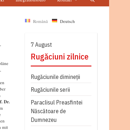
Română
Deutsch
7 August
,
Rugăciuni zilnice
pläne
,
Rugăciunile dimineții
men
Rugăciunile serii
ber
m
Paraclisul Preasfintei
f. Dr.
Im
Născătoare de
e
Dumnezeu
hen
h mit