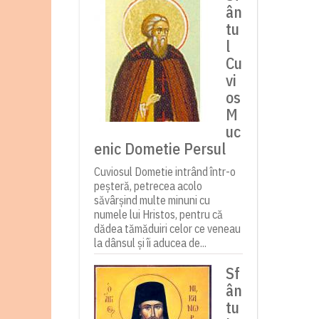
ân
tu
l
Cu
vi
os
M
uc
enic Dometie Persul
Cuviosul Dometie intrând într-o
peșteră, petrecea acolo
săvârșind multe minuni cu
numele lui Hristos, pentru că
dădea tămăduiri celor ce veneau
la dânsul și îi aducea de...
Sf
ân
tu