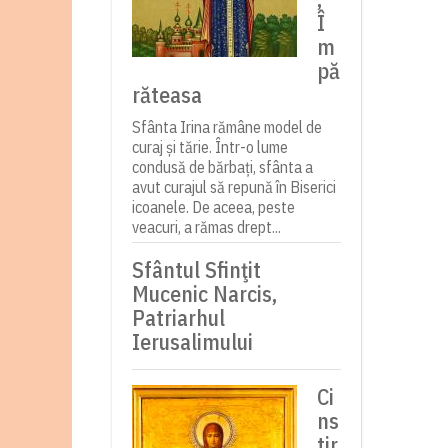
Î
m
pă
răteasa
Sfânta Irina rămâne model de
curaj și tărie. Într-o lume
condusă de bărbați, sfânta a
avut curajul să repună în Biserici
icoanele. De aceea, peste
veacuri, a rămas drept...
Sfântul Sfinţit
Mucenic Narcis,
Patriarhul
Ierusalimului
Ci
ns
tir