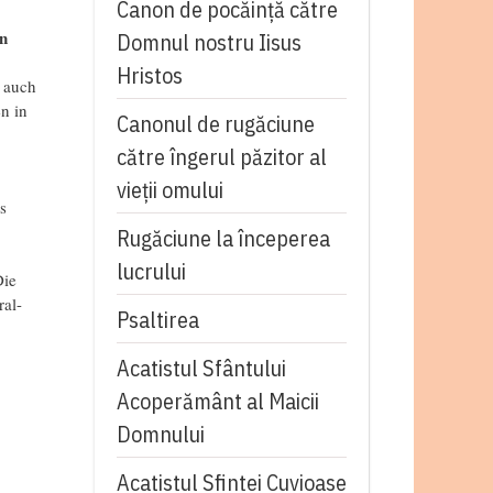
Canon de pocăință către
n
Domnul nostru Iisus
Hristos
 auch
n in
Canonul de rugăciune
către îngerul păzitor al
vieții omului
s
Rugăciune la începerea
lucrului
Die
ral-
Psaltirea
Acatistul Sfântului
Acoperământ al Maicii
Domnului
Acatistul Sfintei Cuvioase