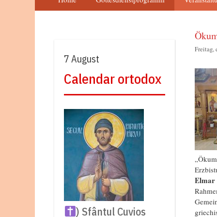
Ökume
Freitag, 
7 August
Calendar ortodox
„Ökume
Erzbis
Elmar 
Rahmen
Gemein
) Sfântul Cuvios
griechi