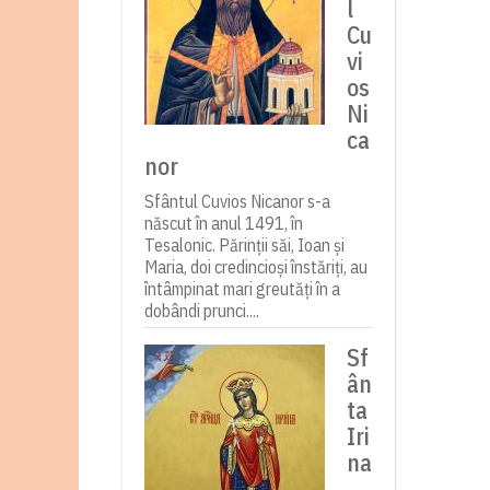
l
Cu
vi
os
Ni
ca
nor
Sfântul Cuvios Nicanor s-a
născut în anul 1491, în
Tesalonic. Părinții săi, Ioan și
Maria, doi credincioși înstăriți, au
întâmpinat mari greutăți în a
dobândi prunci....
Sf
ân
ta
Iri
na
,