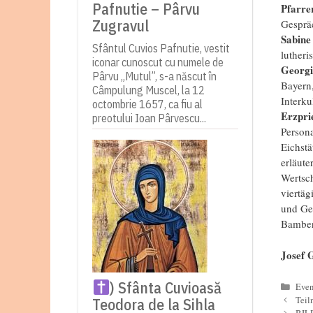
Pafnutie – Pârvu
Pfarre
Zugravul
Gesprä
Sabin
Sfântul Cuvios Pafnutie, vestit
luther
iconar cunoscut cu numele de
Georgi
Pârvu „Mutul”, s-a născut în
Bayern
Câmpulung Muscel, la 12
Interk
octombrie 1657, ca fiu al
Erzpri
preotului Ioan Pârvescu...
Persona
Eichstä
erläute
Wertsc
viertäg
und Gem
Bamberg
Josef 
) Sfânta Cuvioasă
Kate
Even
Teodora de la Sihla
Teil