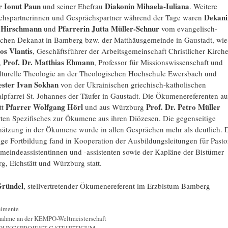
r Ionut Paun
Diakonin Mihaela-Iuliana
und seiner Ehefrau
. Weitere
Dekani
chspartnerinnen und Gesprächspartner während der Tage waren
e Hirschmann
Pfarrerin Jutta Müller-Schnur
und
vom evangelisch-
ischen Dekanat in Bamberg bzw. der Matthäusgemeinde in Gaustadt, wie
os Vlantis
, Geschäftsführer der Arbeitsgemeinschaft Christlicher Kirche
Prof. Dr. Matthias Ehmann
,
, Professor für Missionswissenschaft und
ulturelle Theologie an der Theologischen Hochschule Ewersbach und
ester Ivan Sokhan
von der Ukrainischen griechisch-katholischen
lpfarrei St. Johannes der Täufer in Gaustadt. Die Ökumenereferenten au
Pfarrer Wolfgang Hörl
Prof. Dr. Petro Müller
tt
und aus Würzburg
rten Spezifisches zur Ökumene aus ihren Diözesen. Die gegenseitige
hätzung in der Ökumene wurde in allen Gesprächen mehr als deutlich. 
ige Fortbildung fand in Kooperation der Ausbildungsleitungen für Pasto
eindeassistentinnen und -assistenten sowie der Kapläne der Bistümer
, Eichstätt und Würzburg statt.
Gründel
, stellvertretender Ökumenereferent im Erzbistum Bamberg
gorien
imente
nahme an der KEMPO-Weltmeisterschaft