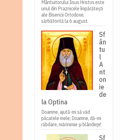
Mântuitorului Iisus Hristos este
unul din Praznicele împărătești
ale Bisericii Ortodoxe,
sărbătorită la 6 august.
Sf
ân
tu
l
A
nt
on
ie
de
la Optina
Doamne, ajută-mi să văd
păcatele mele; Doamne, dă-mi
răbdare, mărinimie şi blândeţe!
Sf