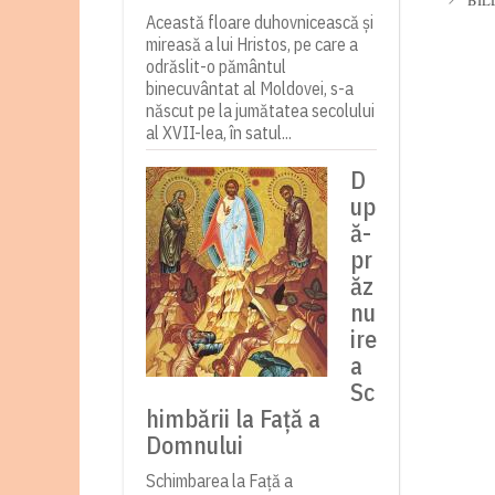
BIL
Această floare duhovnicească și
mireasă a lui Hristos, pe care a
odrăslit-o pământul
binecuvântat al Moldovei, s-a
născut pe la jumătatea secolului
al XVII-lea, în satul...
D
up
ă-
pr
ăz
nu
ire
a
Sc
himbării la Față a
Domnului
Schimbarea la Față a