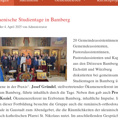
nische Studientage in Bamberg
der 4. April 2025
von
Administrator
20 Gemeindeassistentinnen
Gemeindeassistenten,
Pastoralassistentinnen,
Pastoralassistenten und Ka
aus den Diözesen Bamberg
Eichstätt und Würzburg
diskutierten bei gemeinsa
Studientagen in Bamberg ü
Josef Gründel
ne in der Praxis“.
, stellvertretender Ökumenereferent i
Pro
tum Bamberg, führte inhaltlich durch die Tage. Neben ihm gab auch
Koziel
, Ökumenereferent im Erzbistum Bamberg, inhaltliche Impulse.
 dieser Fortbildung besuchte die Gruppe auch die rumänisch-orthodox
de in Gaustadt zum Abendgebet, die die Räumlichkeiten der ukrainisc
sch-katholischen Pfarrei St. Nikolaus nutzt. Im anschließenden Gespräc