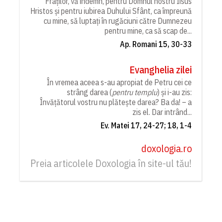
Fraților, vă îndemn, pentru Domnul nostru Iisus
Hristos și pentru iubirea Duhului Sfânt, ca împreună
cu mine, să luptați în rugăciuni către Dumnezeu
pentru mine, ca să scap de...
Ap. Romani 15, 30-33
Evanghelia zilei
În vremea aceea s-au apropiat de Petru cei ce
strâng darea (
pentru templu
) și i-au zis:
Învățătorul vostru nu plătește darea? Ba da! – a
zis el. Dar intrând...
Ev. Matei 17, 24-27; 18, 1-4
doxologia.ro
Preia articolele Doxologia în site-ul tău!