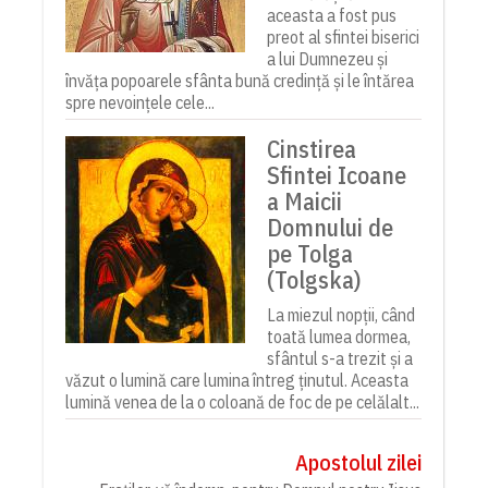
aceasta a fost pus
preot al sfintei biserici
a lui Dumnezeu și
învăța popoarele sfânta bună credință și le întărea
spre nevoințele cele...
Cinstirea
Sfintei Icoane
a Maicii
Domnului de
pe Tolga
(Tolgska)
La miezul nopții, când
toată lumea dormea,
sfântul s-a trezit și a
văzut o lumină care lumina întreg ținutul. Aceasta
lumină venea de la o coloană de foc de pe celălalt...
Apostolul zilei