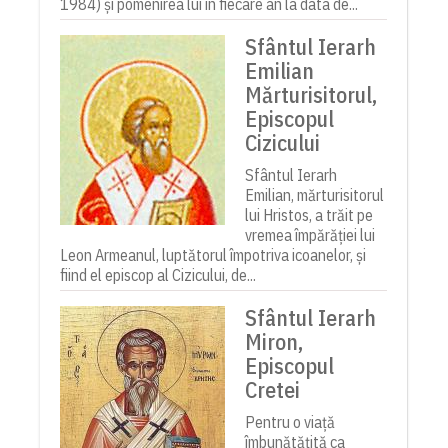
1984) și pomenirea lui în fiecare an la data de...
Sfântul Ierarh
Emilian
Mărturisitorul,
Episcopul
Cizicului
Sfântul Ierarh
Emilian, mărturisitorul
lui Hristos, a trăit pe
vremea împărăției lui
Leon Armeanul, luptătorul împotriva icoanelor, și
fiind el episcop al Cizicului, de...
Sfântul Ierarh
Miron,
Episcopul
Cretei
Pentru o viață
îmbunătățită ca