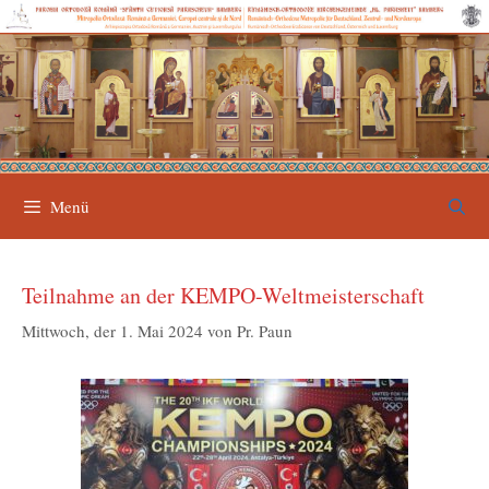
Zum
Inhalt
springen
Menü
Teilnahme an der KEMPO-Weltmeisterschaft
Mittwoch, der 1. Mai 2024
von
Pr. Paun