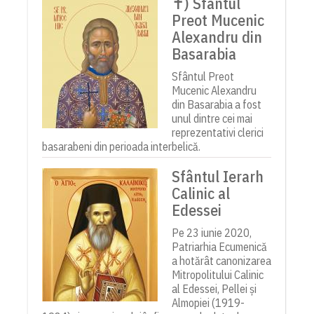
✝) Sfântul
Preot Mucenic
Alexandru din
Basarabia
Sfântul Preot
Mucenic Alexandru
din Basarabia a fost
unul dintre cei mai
reprezentativi clerici
basarabeni din perioada interbelică.
Sfântul Ierarh
Calinic al
Edessei
Pe 23 iunie 2020,
Patriarhia Ecumenică
a hotărât canonizarea
Mitropolitului Calinic
al Edessei, Pellei și
Almopiei (1919-