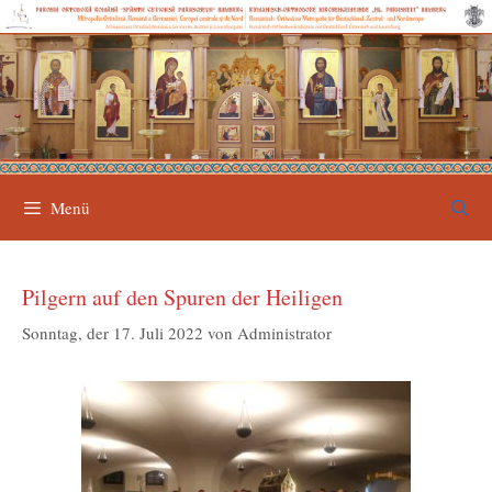
Zum
Inhalt
springen
Menü
Pilgern auf den Spuren der Heiligen
Sonntag, der 17. Juli 2022
von
Administrator