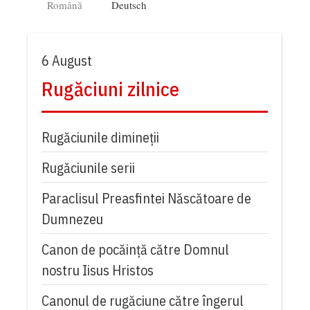
Română
Deutsch
6 August
Rugăciuni zilnice
Rugăciunile dimineții
Rugăciunile serii
Paraclisul Preasfintei Născătoare de
Dumnezeu
Canon de pocăință către Domnul
nostru Iisus Hristos
Canonul de rugăciune către îngerul