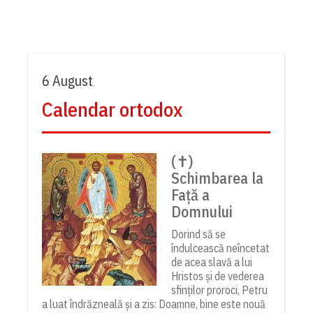
6 August
Calendar ortodox
(✝)
Schimbarea la
Față a
Domnului
Dorind să se
îndulcească neîncetat
de acea slavă a lui
Hristos și de vederea
sfinților proroci, Petru
a luat îndrăzneală și a zis: Doamne, bine este nouă