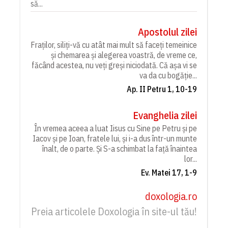
să...
Apostolul zilei
Fraților, siliți-vă cu atât mai mult să faceți temeinice
și chemarea și alegerea voastră, de vreme ce,
făcând acestea, nu veți greși niciodată. Că așa vi se
va da cu bogăție...
Ap. II Petru 1, 10-19
Evanghelia zilei
În vremea aceea a luat Iisus cu Sine pe Petru și pe
Iacov și pe Ioan, fratele lui, și i-a dus într-un munte
înalt, de o parte. Și S-a schimbat la față înaintea
lor...
Ev. Matei 17, 1-9
doxologia.ro
Preia articolele Doxologia în site-ul tău!