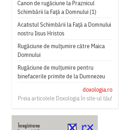
Canon de rugăciune la Praznicul
Schimbării la Faţă a Domnului (1)
Acatistul Schimbării la Faţă a Domnului
nostru Iisus Hristos
Rugăciune de mulţumire către Maica
Domnului
Rugăciune de mulțumire pentru
binefacerile primite de la Dumnezeu
doxologia.ro
Preia articolele Doxologia în site-ul tău!