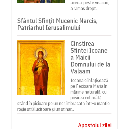
aceea, peste veacuri,
a rămas drept...
Sfântul Sfinţit Mucenic Narcis,
Patriarhul Ierusalimului
Cinstirea
Sfintei Icoane
a Maicii
Domnului de la
Valaam
Icoana o înfățișează
pe Fecioara Maria în
mărime naturală, cu
privirea coborâtă,
stând în picioare pe un nor, îmbrăcată într-o mantie
roșie strălucitoare și un stihar...
Apostolul zilei