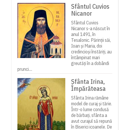
Sfântul Cuvios
Nicanor
Sfântul Cuvios
Nicanor s-a născut în
anul 1491, în
Tesalonic. Părinții săi,
Ioan și Maria, doi
credincioși înstăriți, au
întâmpinat mari
greutăți în a dobândi
prunci....
Sfânta Irina,
Împărăteasa
Sfânta Irina rămâne
model de curaj și tărie.
Într-o lume condusă
de bărbați, sfânta a
avut curajul să repună
în Biserici icoanele. De