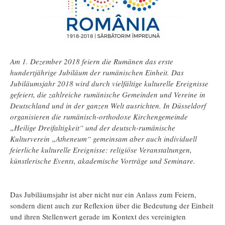
Am 1. Dezember 2018 feiern die Rumänen das erste
hundertjährige Jubiläum der rumänischen Einheit. Das
Jubiläumsjahr 2018 wird durch vielfältige kulturelle Ereignisse
gefeiert, die zahlreiche rumänische Gemeinden und Vereine in
Deutschland und in der ganzen Welt ausrichten. In Düsseldorf
organisieren die rumänisch-orthodoxe Kirchengemeinde
„Heilige Dreifaltigkeit“ und der deutsch-rumänische
Kulturverein „Atheneum“ gemeinsam aber auch individuell
feierliche kulturelle Ereignisse: religiöse Veranstaltungen,
künstlerische Events, akademische Vorträge und Seminare.
Das Jubiläumsjahr ist aber nicht nur ein Anlass zum Feiern,
sondern dient auch zur Reflexion über die Bedeutung der Einheit
und ihren Stellenwert gerade im Kontext des vereinigten