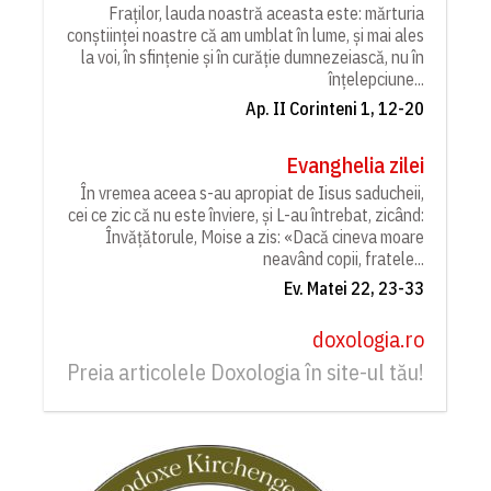
Fraților, lauda noastră aceasta este: mărturia
conștiinței noastre că am umblat în lume, și mai ales
la voi, în sfințenie și în curăție dumnezeiască, nu în
înțelepciune...
Ap. II Corinteni 1, 12-20
Evanghelia zilei
În vremea aceea s-au apropiat de Iisus saducheii,
cei ce zic că nu este înviere, și L-au întrebat, zicând:
Învățătorule, Moise a zis: «Dacă cineva moare
neavând copii, fratele...
Ev. Matei 22, 23-33
doxologia.ro
Preia articolele Doxologia în site-ul tău!