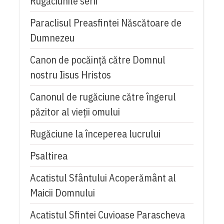
Rugăciunile serii
Paraclisul Preasfintei Născătoare de
Dumnezeu
Canon de pocăință către Domnul
nostru Iisus Hristos
Canonul de rugăciune către îngerul
păzitor al vieții omului
Rugăciune la începerea lucrului
Psaltirea
Acatistul Sfântului Acoperământ al
Maicii Domnului
Acatistul Sfintei Cuvioase Parascheva