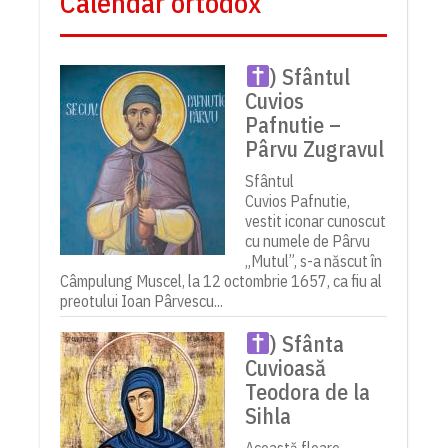
Calendar ortodox
) Sfântul
Cuvios
Pafnutie –
Pârvu Zugravul
Sfântul
Cuvios Pafnutie,
vestit iconar cunoscut
cu numele de Pârvu
„Mutul”, s-a născut în
Câmpulung Muscel, la 12 octombrie 1657, ca fiu al
preotului Ioan Pârvescu...
) Sfânta
Cuvioasă
Teodora de la
Sihla
Această floare