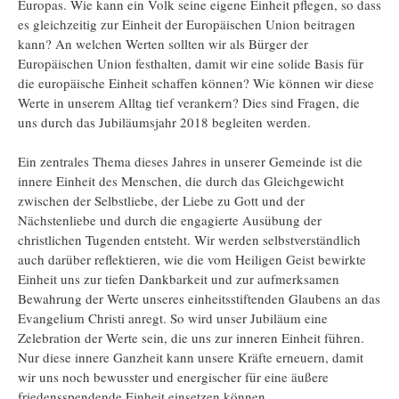
Europas. Wie kann ein Volk seine eigene Einheit pflegen, so dass
es gleichzeitig zur Einheit der Europäischen Union beitragen
kann? An welchen Werten sollten wir als Bürger der
Europäischen Union festhalten, damit wir eine solide Basis für
die europäische Einheit schaffen können? Wie können wir diese
Werte in unserem Alltag tief verankern? Dies sind Fragen, die
uns durch das Jubiläumsjahr 2018 begleiten werden.
Ein zentrales Thema dieses Jahres in unserer Gemeinde ist die
innere Einheit des Menschen, die durch das Gleichgewicht
zwischen der Selbstliebe, der Liebe zu Gott und der
Nächstenliebe und durch die engagierte Ausübung der
christlichen Tugenden entsteht. Wir werden selbstverständlich
auch darüber reflektieren, wie die vom Heiligen Geist bewirkte
Einheit uns zur tiefen Dankbarkeit und zur aufmerksamen
Bewahrung der Werte unseres einheitsstiftenden Glaubens an das
Evangelium Christi anregt. So wird unser Jubiläum eine
Zelebration der Werte sein, die uns zur inneren Einheit führen.
Nur diese innere Ganzheit kann unsere Kräfte erneuern, damit
wir uns noch bewusster und energischer für eine äußere
friedensspendende Einheit einsetzen können.