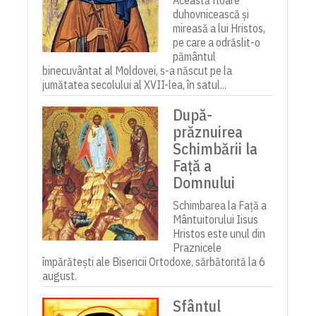
duhovnicească și
mireasă a lui Hristos,
pe care a odrăslit-o
pământul
binecuvântat al Moldovei, s-a născut pe la
jumătatea secolului al XVII-lea, în satul...
După-
prăznuirea
Schimbării la
Față a
Domnului
Schimbarea la Față a
Mântuitorului Iisus
Hristos este unul din
Praznicele
împărătești ale Bisericii Ortodoxe, sărbătorită la 6
august.
Sfântul