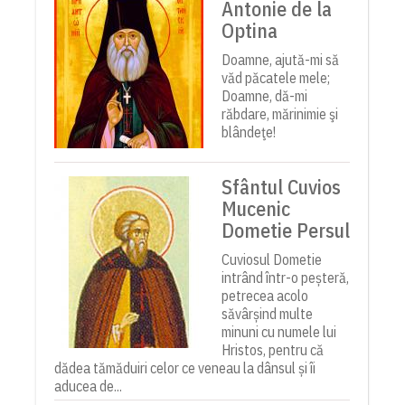
Antonie de la
Optina
Doamne, ajută-mi să
văd păcatele mele;
Doamne, dă-mi
răbdare, mărinimie şi
blândeţe!
Sfântul Cuvios
Mucenic
Dometie Persul
Cuviosul Dometie
intrând într-o peșteră,
petrecea acolo
săvârșind multe
minuni cu numele lui
Hristos, pentru că
dădea tămăduiri celor ce veneau la dânsul și îi
aducea de...